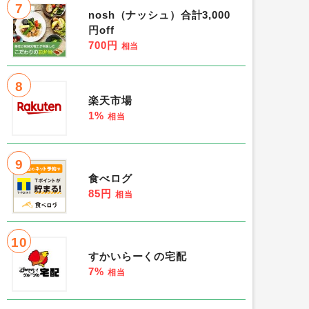
7
nosh（ナッシュ）合計3,000
円off
700円
相当
8
楽天市場
1%
相当
9
食べログ
85円
相当
10
すかいらーくの宅配
7%
相当