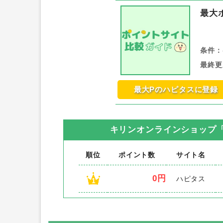
最大
条件：
最終更
最大Pのハピタスに登録
キリンオンラインショップ「D
順位
ポイント数
サイト名
0円
ハピタス
1