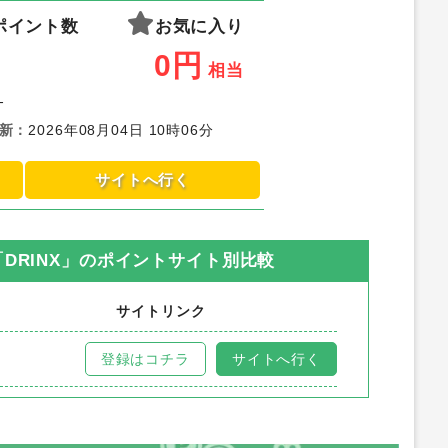
ポイント数
お気に入り
0
円
相当
-
新
：
2026年08月04日 10時06分
サイトへ行く
RINX」
のポイントサイト別比較
サイトリンク
登録はコチラ
サイトへ行く