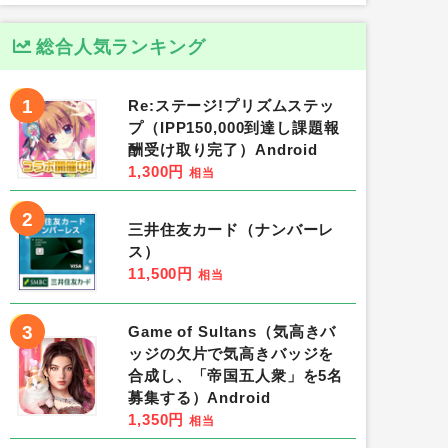
総合人気ランキング
1
Re:ステージ!プリズムステッ
プ（IPP150,000到達し課題報
酬受け取り完了）Android
1,300円
相当
2
三井住友カード（ナンバーレ
ス）
11,500円
相当
3
Game of Sultans（気高きバ
ッジの欠片で気高きバッジを
合成し、「帝国五人衆」を5名
募集する）Android
1,350円
相当