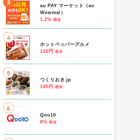
3
au PAY マーケット（au
Wowma!）
1.2%
相当
4
ホットペッパーグルメ
120円
相当
5
つくりおき.jp
100円
相当
6
Qoo10
8%
相当