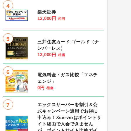
4
楽天証券
12,000円
相当
5
三井住友カード ゴールド（ナ
ンバーレス）
13,000円
相当
6
電気料金・ガス比較「エネチ
ェンジ」
0円
相当
7
エックスサーバーを割引＆公
式キャンペーン適用でお得に
申込み！Xserverはポイントサ
イト経由で入会できません
が、ポイントサイト比較ガイ