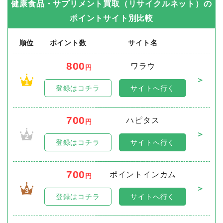
健康食品・サプリメント買取（リサイクルネット）
の
ポイントサイト別比較
順位
ポイント数
サイト名
800
ワラウ
円
＞
1
登録はコチラ
サイトへ行く
700
ハピタス
円
＞
2
登録はコチラ
サイトへ行く
700
ポイントインカム
円
＞
3
登録はコチラ
サイトへ行く