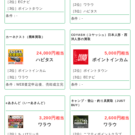
［2位］ECナビ
［2位］ワラウ
［3位］ポイントタウン
［3位］ハピタス
条件：-
条件：-
COYASH（コヤッシュ）日本人形・西
カーネクスト（廃車買取）
洋人形の買取
24,000円
5,000円
相当
相当
ハピタス
ポイントインカム
［2位］ポイントインカム
［2位］ポイントタウン
［3位］ワラウ
［3位］ECナビ
条件：WEB査定申込後、売却成立完了
条件：-
キャンプ・登山・釣り具買取（JUST
eあきんど（いーあきんど）
BUY）
3,200円
2,600円
相当
相当
ワラウ
ワラウ
［2位］ちょびリッチ
［2位］ニフティポイントクラブ