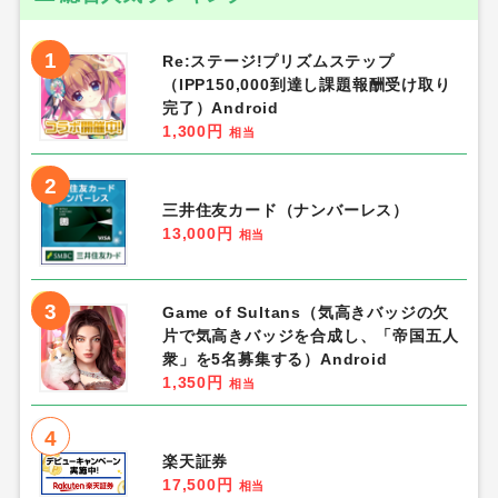
1
Re:ステージ!プリズムステップ
（IPP150,000到達し課題報酬受け取り
完了）Android
1,300円
相当
2
三井住友カード（ナンバーレス）
13,000円
相当
3
Game of Sultans（気高きバッジの欠
片で気高きバッジを合成し、「帝国五人
衆」を5名募集する）Android
1,350円
相当
4
楽天証券
17,500円
相当