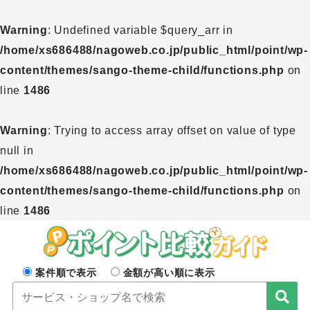
Warning
: Undefined variable $query_arr in
/home/xs686488/nagoweb.co.jp/public_html/point/wp-
content/themes/sango-theme-child/functions.php
on
line
1486
Warning
: Trying to access array offset on value of type
null in
/home/xs686488/nagoweb.co.jp/public_html/point/wp-
content/themes/sango-theme-child/functions.php
on
line
1486
案件順で表示
金額が高い順に表示