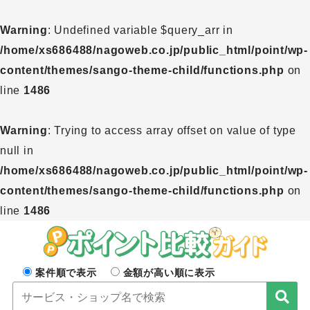
Warning
: Undefined variable $query_arr in
/home/xs686488/nagoweb.co.jp/public_html/point/wp-
content/themes/sango-theme-child/functions.php
on
line
1486
Warning
: Trying to access array offset on value of type
null in
/home/xs686488/nagoweb.co.jp/public_html/point/wp-
content/themes/sango-theme-child/functions.php
on
line
1486
案件順で表示
金額が高い順に表示