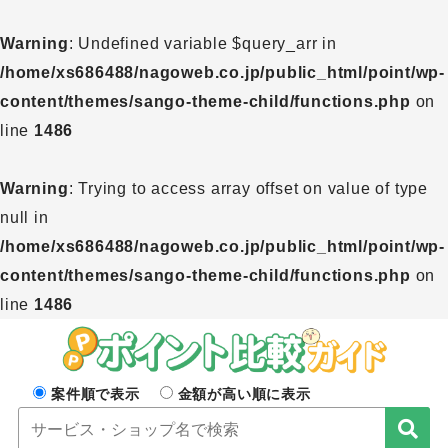
Warning
: Undefined variable $query_arr in
/home/xs686488/nagoweb.co.jp/public_html/point/wp-
content/themes/sango-theme-child/functions.php
on
line
1486
Warning
: Trying to access array offset on value of type
null in
/home/xs686488/nagoweb.co.jp/public_html/point/wp-
content/themes/sango-theme-child/functions.php
on
line
1486
案件順で表示
金額が高い順に表示