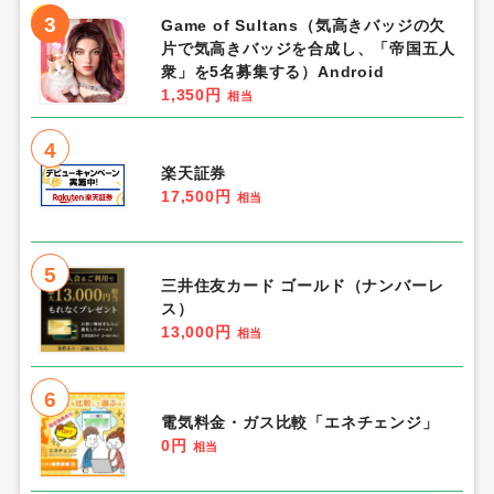
3
Game of Sultans（気高きバッジの欠
片で気高きバッジを合成し、「帝国五人
衆」を5名募集する）Android
1,350円
相当
4
楽天証券
17,500円
相当
5
三井住友カード ゴールド（ナンバーレ
ス）
13,000円
相当
6
電気料金・ガス比較「エネチェンジ」
0円
相当