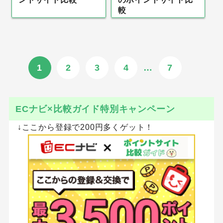
較
1
2
3
4
…
7
ECナビ×比較ガイド特別キャンペーン
↓ここから登録で200円多くゲット！