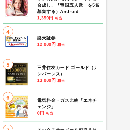
合成し、「帝国五人衆」を5名
募集する）Android
1,350円
相当
4
楽天証券
12,000円
相当
5
三井住友カード ゴールド（ナ
ンバーレス）
13,000円
相当
6
電気料金・ガス比較「エネチ
ェンジ」
0円
相当
エックスサーバーを割引＆公