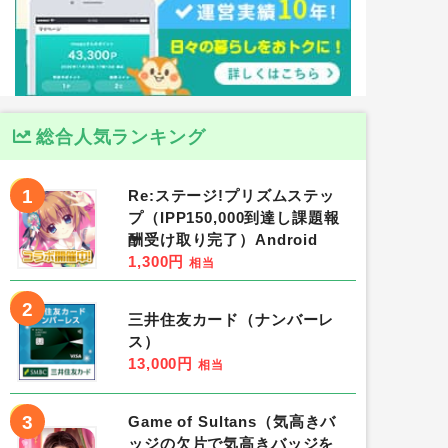
総合人気ランキング
1
Re:ステージ!プリズムステッ
プ（IPP150,000到達し課題報
酬受け取り完了）Android
1,300円
相当
2
三井住友カード（ナンバーレ
ス）
13,000円
相当
3
Game of Sultans（気高きバ
ッジの欠片で気高きバッジを