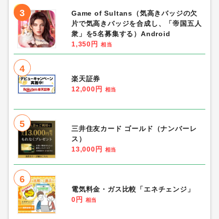
3
Game of Sultans（気高きバッジの欠
片で気高きバッジを合成し、「帝国五人
衆」を5名募集する）Android
1,350円
相当
4
楽天証券
12,000円
相当
5
三井住友カード ゴールド（ナンバーレ
ス）
13,000円
相当
6
電気料金・ガス比較「エネチェンジ」
0円
相当