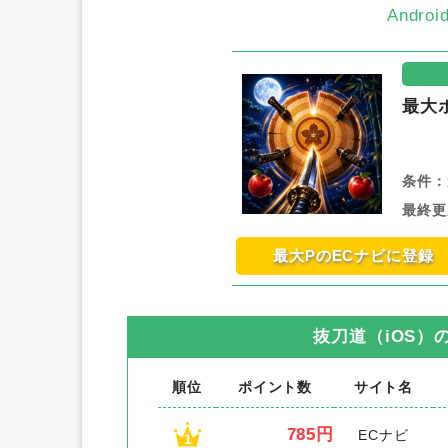
Andr
最大
条件：
最終更
最大PのECナビに登録
抜刀道（iOS）
順位
ポイント数
サイト名
785円
ECナビ
1