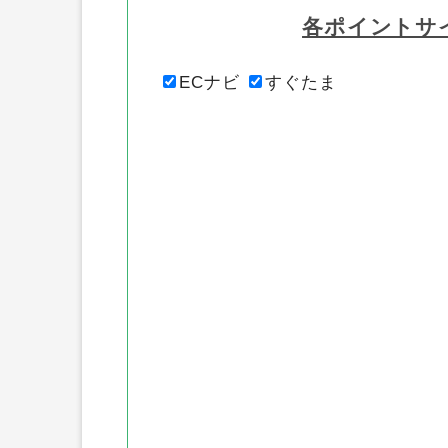
各ポイントサ
ECナビ
すぐたま