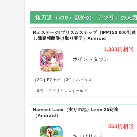
抜刀道（iOS）以外の「アプリ」の人
Re:ステージ!プリズムステップ（IPP150,000到達
し課題報酬受け取り完了）Android
1,300円
相当
ポイントタウン
［2位］ECナビ
［3位］ハピタス
条件：アプリインストールで
Harvest Land（実りの地）Level25到達
（Android）
560円
相当
ちょびリッチ