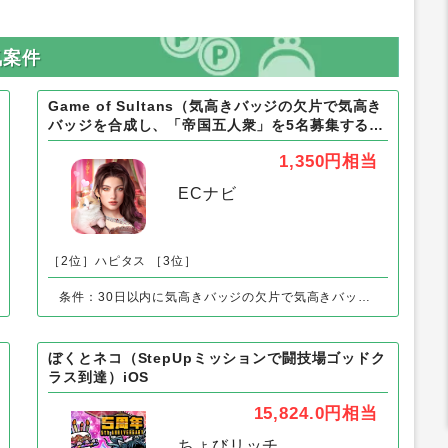
気案件
Game of Sultans（気高きバッジの欠片で気高き
バッジを合成し、「帝国五人衆」を5名募集する）
Android
1,350円
相当
ECナビ
［2位］ハピタス
［3位］
条件：30日以内に気高きバッジの欠片で気高きバッジを合成し、「帝国五人衆」を5名募集する
ぼくとネコ（StepUpミッションで闘技場ゴッドク
ラス到達）iOS
15,824.0円
相当
ちょびリッチ