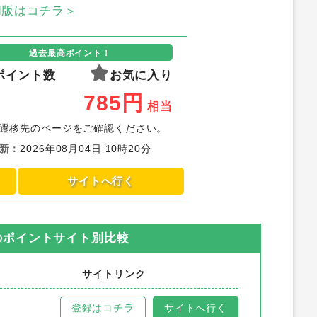
oid版はコチラ＞
過去最高ポイント！
ポイント数
お気に入り
785
円
相当
遷移先のページをご確認ください。
新
：
2026年08月04日 10時20分
サイトへ行く
のポイントサイト別比較
サイトリンク
登録はコチラ
サイトへ行く