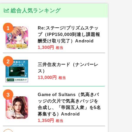
総合人気ランキング
1
Re:ステージ!プリズムステッ
プ（IPP150,000到達し課題報
酬受け取り完了）Android
1,300円
相当
2
三井住友カード（ナンバーレ
ス）
13,000円
相当
3
Game of Sultans（気高きバ
ッジの欠片で気高きバッジを
合成し、「帝国五人衆」を5名
募集する）Android
1,350円
相当