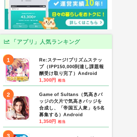
「アプリ」人気ランキング
1
Re:ステージ!プリズムステッ
プ（IPP150,000到達し課題報
酬受け取り完了）Android
1,300円
相当
2
Game of Sultans（気高きバ
ッジの欠片で気高きバッジを
合成し、「帝国五人衆」を5名
募集する）Android
1,350円
相当
3