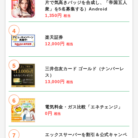
片で気高きバッジを合成し、「帝国五人
衆」を5名募集する）Android
1,350円
相当
4
楽天証券
12,000円
相当
5
三井住友カード ゴールド（ナンバーレ
ス）
13,000円
相当
6
電気料金・ガス比較「エネチェンジ」
0円
相当
7
エックスサーバーを割引＆公式キャンペ