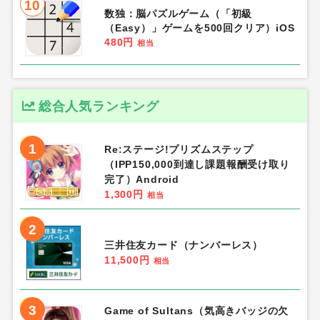
10
数独：脳パズルゲーム（「初級
（Easy）」ゲームを500回クリア）iOS
480円
相当
総合人気ランキング
1
Re:ステージ!プリズムステップ
（IPP150,000到達し課題報酬受け取り
完了）Android
1,300円
相当
2
三井住友カード（ナンバーレス）
11,500円
相当
3
Game of Sultans（気高きバッジの欠