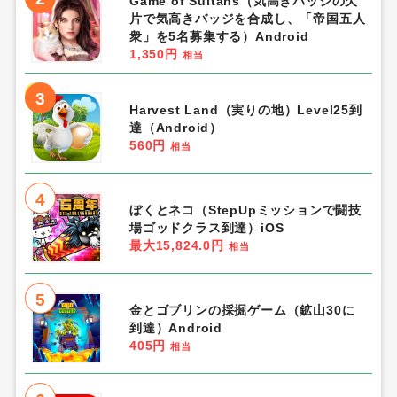
Game of Sultans（気高きバッジの欠
片で気高きバッジを合成し、「帝国五人
衆」を5名募集する）Android
1,350円
相当
3
Harvest Land（実りの地）Level25到
達（Android）
560円
相当
4
ぼくとネコ（StepUpミッションで闘技
場ゴッドクラス到達）iOS
最大15,824.0円
相当
5
金とゴブリンの採掘ゲーム（鉱山30に
到達）Android
405円
相当