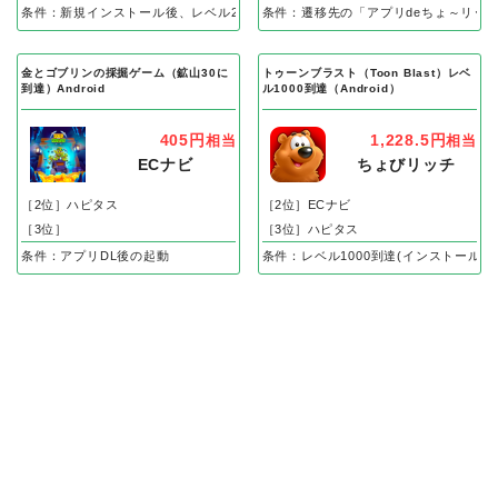
条件：新規インストール後、レベル25到達で成果
条件：遷移先の「アプリdeちょ～リッ
金とゴブリンの採掘ゲーム（鉱山30に
トゥーンブラスト（Toon Blast）レベ
到達）Android
ル1000到達（Android）
405円
1,228.5円
相当
相当
ECナビ
ちょびリッチ
［2位］ハピタス
［2位］ECナビ
［3位］
［3位］ハピタス
条件：アプリDL後の起動
条件：レベル1000到達(インストール後