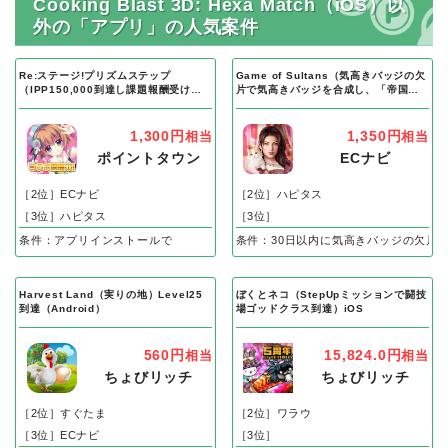
Cooking Blast 3D: Hexa Match（iOS）以
外の「アプリ」の人気案件
Re:ステージ!プリズムステップ
Game of Sultans（気高きバッジの欠
（IPP150,000到達し課題報酬受け取
片で気高きバッジを合成し、「帝国五
り完了）Android
人衆」を5名募集する）Android
1,300円
1,350円
相当
相当
ポイントタウン
ECナビ
［2位］ECナビ
［2位］ハピタス
［3位］ハピタス
［3位］
条件：アプリインストールで
条件：30日以内に気高きバッジの欠片
Harvest Land（実りの地）Level25
ぼくとネコ（StepUpミッションで闘技
到達（Android）
場ゴッドクラス到達）iOS
560円
15,824.0円
相当
相当
ちょびリッチ
ちょびリッチ
［2位］すぐたま
［2位］ワラウ
［3位］ECナビ
［3位］