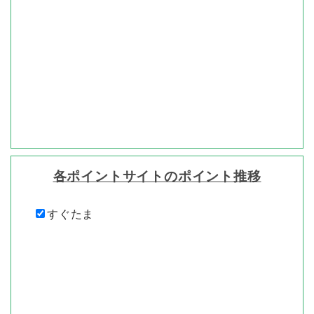
※iOSを14.0以上にアップグ
レードしていて、トラッキン
グの設定（設定≫プライバシ
ーとセキュリティ≫トラッキ
ング）で「アプリからのトラ
ッキング要求を許可」をOFF
にしている方は、成果対象外
となることがあります。広告
をご利用の前に、必ず端末の
設定をご確認いただき、「ア
プリからのトラッキング要求
各ポイントサイトのポイント推移
を許可」をONにしてくださ
い。また該当インストールア
プリの設定においても「アプ
すぐたま
リからのトラッキング要求を
許可」をOFFにしている場合
も成果対象外となることがあ
ります。端末での許可だけで
なく各アプリの設定でも「ア
プリからのトラッキング要求