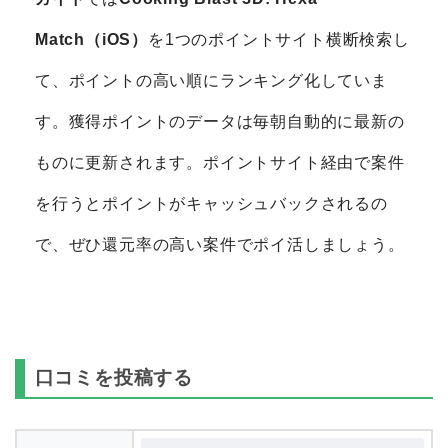
た・回線が不安定な状態でイ
ンストールまたは成果地点に
Match（iOS）
を1つのポイントサイト横断検索し
到達した・広告クリックした
端末とは違う端末にデータを
て、ポイントの高い順にランキング化していま
引き継い
す。獲得ポイントのデータは毎朝自動的に最新の
ものに更新されます。ポイントサイト経由で案件
を行うとポイントがキャッシュバックされるの
で、ぜひ還元率の高い案件でポイ活しましょう。
口コミを投稿する