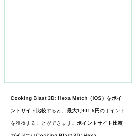
を許可」をONにしてくださ
い。「他社が所有するAppや
Webサイトを横断してあなた
を追跡する許可」が表示され
た場合はOKと回答していた
だくと該当設定がONになり
ます。また下記内容に該当す
る場合、成果対象外となるこ
とがあります。・別の広告経
由でインストールまたは成果
到達した・既にアプリをイン
ストールしている・広告クリ
ックから成果に至るまで、同
一の標準ブラウザ内で遷移さ
Cooking Blast 3D: Hexa Match（iOS）
を
ポイ
れていない・【1時間以内】
に広告クリックからアプリ初
ントサイト比較
すると、
最大1,901.5円
のポイント
回起動までが完了しなかっ
を獲得することができます。
ポイントサイト比較
た・広告クリックから初回起
動までに通信環境を変更し
ガイド
では
Cooking Blast 3D: Hexa