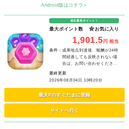
Android版はコチラ＞
過去最高ポイント！
最大ポイント数
お気に入り
1,901.5
円
相当
条件：
成果地点到達後、報酬が24時
間経過しても反映されない場
合は、お問い合わせくださ
い。成果受付期限 ：広告
最終更新
クリックから30日以内成果調
2026年08月04日 10時20分
査受付期限：広告クリックか
ら41日以内※掲載が終了した
最大Pのすぐたまに登録
場合も成果受取期間内に達成
された場合は成果対象となり
ます。※同一アプリの成果地
サイトへ行く
点違いのキャンペーンを複数
利用いただくことはできませ