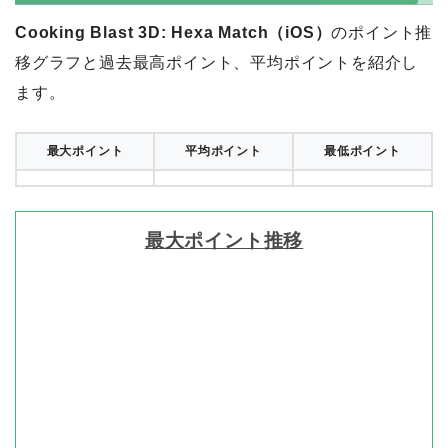
た場合、いかなる理由があろ
Cooking Blast 3D: Hexa Match（iOS）
のポイント推
うと報酬付与対象外となりま
すのでご了承ください。報酬
移グラフと過去最高ポイント、平均ポイントを紹介し
未付与に関する調査の際は下
ます。
記が必要になりますのでご準
備ください。・成果達成日
時・成果到達したことがわか
最大ポイント
平均ポイント
最低ポイント
るキャプチャ画像※iOSを
11.0以上にアップグレードし
ていて、Safariの設定（設定
最大ポイント推移
≫Safari≫プライバシーとセ
キュリティ）で「サイト越え
トラッキングを防ぐ」を有効
にしている方は、成果対象外
となることがあります。広告
をご利用の前に、必ず端末の
設定をご確認いただき、「サ
イト越えトラッキングを防
ぐ」をOFFにしてください。