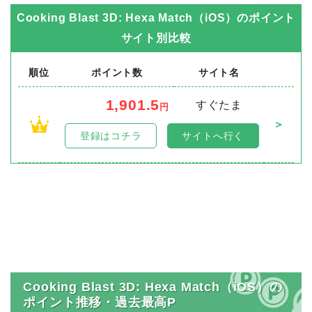
ん。【例】キャンペーン①ア
Cooking Blast 3D: Hexa Match（iOS）
プリA/成果地点レベル10キャ
のポイント
ンペーン②アプリA/成果地点
サイト別比較
レベル20・インストール時に
ミッション中に表示があるこ
順位
ポイント数
サイト名
とを確認できたキャンペーン
がご利用いただけます。・キ
1,901.5
すぐたま
円
ャンペーン①経由でインスト
＞
1
ールし、ミッション中に反映
登録はコチラ
サイトへ行く
した後、キャンペーン②経由
で再度インストールしても初
回インストールではないた
め、ミッション中に表示され
ません。■成果調査に関して
成果条件達成後に報酬が未付
与の場合、本サイトのお問合
せフォームよりご連絡くださ
い。※広告主やスポンサーサ
Cooking Blast 3D: Hexa Match（iOS）の
イトへ直接問い合わせする事
ポイント推移・過去最高P
を固く禁じます。問い合わせ