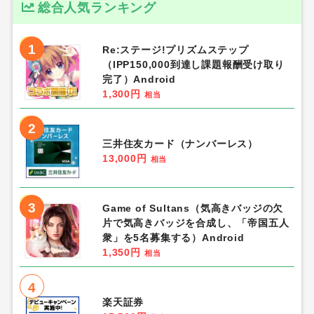
総合人気ランキング
1
Re:ステージ!プリズムステップ
（IPP150,000到達し課題報酬受け取り
完了）Android
1,300円
相当
2
三井住友カード（ナンバーレス）
13,000円
相当
3
Game of Sultans（気高きバッジの欠
片で気高きバッジを合成し、「帝国五人
衆」を5名募集する）Android
1,350円
相当
4
楽天証券