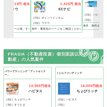
5,214円
1,425円
相当
相当
ポ
ワラウ
ECナビ
［2位］ハピタス
［2位］ポイントインカム
［3位］-
［3位］ワラウ
条件：無料会員登
リインストール後、すべての【StepUpミッション】をクリア
条件：遷移先のページをご確認ください。
FRASIA（不動産投資）個別面談以外の「不
動産」の人気案件
パワープランニング「アットセミナ
くじらファンディング
ー」
13,500円
16,000円
相当
相当
ハピタス
ちょびリッチ
［2位］ちょびリッチ
［2位］ハピタス
［3位］すぐたま
［3位］