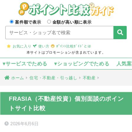
案件順で表示
金額が高い順に表示
お気に入り
使い方
ﾎﾟｲﾝﾄ比較ｶﾞｲﾄﾞとは
本サイトはプロモーションが含まれています。
▾サービスでためる
▾ショッピングでためる
人気
ホーム
住宅・不動産・引っ越し
不動産
FRASIA（不動産投資）個別面談のポイン
トサイト比較
2026年6月6日