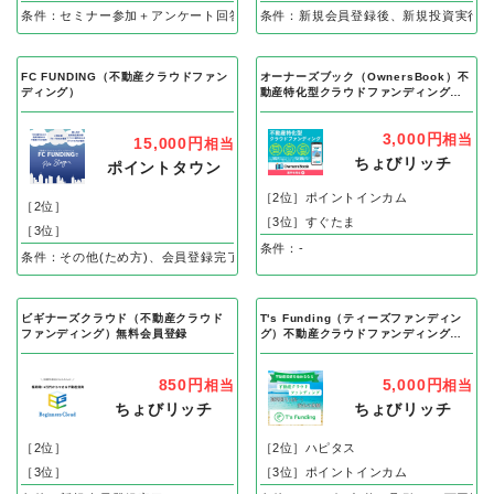
条件：セミナー参加＋アンケート回答
条件：新規会員登録後、新規投資実行完
FC FUNDING（不動産クラウドファン
オーナーズブック（OwnersBook）不
ディング）
動産特化型クラウドファンディング
（30万以上の投資実行）
3,000円
相当
15,000円
相当
ちょびリッチ
ポイントタウン
［2位］ポイントインカム
［2位］
［3位］すぐたま
［3位］
条件：-
条件：その他(ため方)、会員登録完了＋投資完了から60日で
ビギナーズクラウド（不動産クラウド
T's Funding（ティーズファンディン
ファンディング）無料会員登録
グ）不動産クラウドファンディング
（10万円以上投資）
850円
5,000円
相当
相当
ちょびリッチ
ちょびリッチ
［2位］
［2位］ハピタス
［3位］
［3位］ポイントインカム