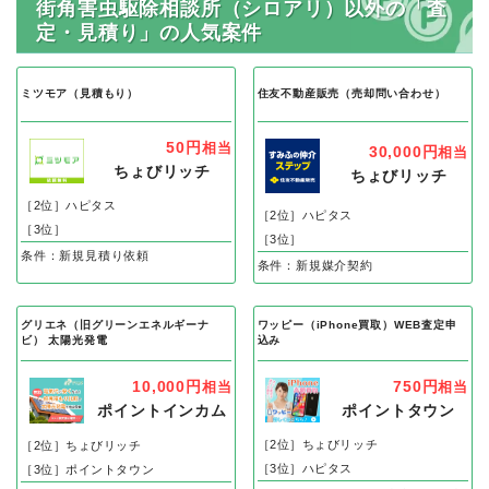
街角害虫駆除相談所（シロアリ）以外の「査
定・見積り」の人気案件
ミツモア（見積もり）
住友不動産販売（売却問い合わせ）
50円
相当
30,000円
相当
ちょびリッチ
ちょびリッチ
［2位］ハピタス
［2位］ハピタス
［3位］
［3位］
条件：新規見積り依頼
条件：新規媒介契約
グリエネ（旧グリーンエネルギーナ
ワッピー（iPhone買取）WEB査定申
ビ） 太陽光発電
込み
750円
10,000円
相当
相当
ポイントタウン
ポイントインカム
［2位］ちょびリッチ
［2位］ちょびリッチ
［3位］ハピタス
［3位］ポイントタウン