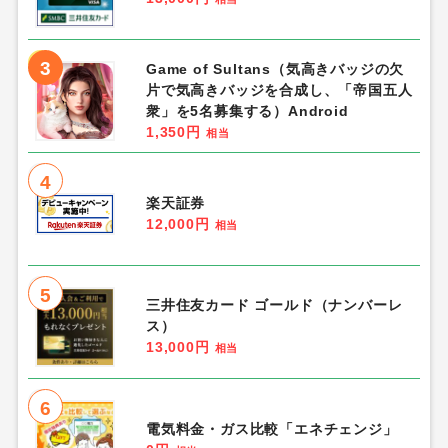
3
Game of Sultans（気高きバッジの欠
片で気高きバッジを合成し、「帝国五人
衆」を5名募集する）Android
1,350円
相当
4
楽天証券
12,000円
相当
5
三井住友カード ゴールド（ナンバーレ
ス）
13,000円
相当
6
電気料金・ガス比較「エネチェンジ」