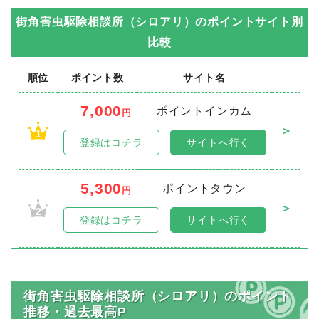
街角害虫駆除相談所（シロアリ）
のポイントサイト別
比較
順位
ポイント数
サイト名
7,000
ポイントインカム
円
＞
1
登録はコチラ
サイトへ行く
5,300
ポイントタウン
円
＞
2
登録はコチラ
サイトへ行く
街角害虫駆除相談所（シロアリ）のポイント
推移・過去最高P