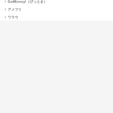
GetMoney!（げっとま）
アメフリ
ワラウ
楽天リーベイツ
Gポイント
当サイトについて
運営者情報
お問い合わせ
CSR/SDGs活動
よくある質問
利用規約
プライバシーポリシー
サイトマップ