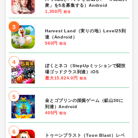
衆」を5名募集する）Android
1,350円
相当
3
Harvest Land（実りの地）Level25到
達（Android）
560円
相当
4
ぼくとネコ（StepUpミッションで闘技
場ゴッドクラス到達）iOS
最大15,824.0円
相当
5
金とゴブリンの採掘ゲーム（鉱山30に
到達）Android
405円
相当
6
トゥーンブラスト（Toon Blast）レベ