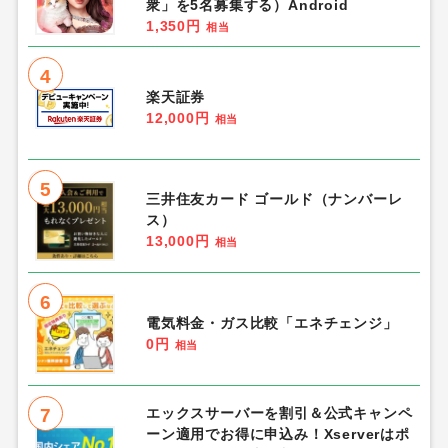
衆」を5名募集する）Android
1,350円
相当
4
楽天証券
12,000円
相当
5
三井住友カード ゴールド（ナンバーレ
ス）
13,000円
相当
6
電気料金・ガス比較「エネチェンジ」
0円
相当
7
エックスサーバーを割引＆公式キャンペ
ーン適用でお得に申込み！Xserverはポ