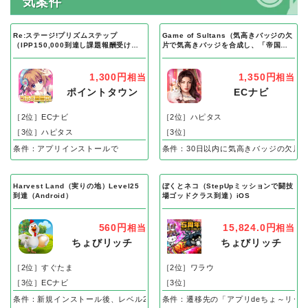
気案件
Re:ステージ!プリズムステップ
Game of Sultans（気高きバッジの欠
（IPP150,000到達し課題報酬受け取
片で気高きバッジを合成し、「帝国五
り完了）Android
人衆」を5名募集する）Android
1,300円
1,350円
相当
相当
ポイントタウン
ECナビ
［2位］ECナビ
［2位］ハピタス
［3位］ハピタス
［3位］
条件：アプリインストールで
条件：30日以内に気高きバッジの欠片
Harvest Land（実りの地）Level25
ぼくとネコ（StepUpミッションで闘技
到達（Android）
場ゴッドクラス到達）iOS
560円
15,824.0円
相当
相当
ちょびリッチ
ちょびリッチ
［2位］すぐたま
［2位］ワラウ
［3位］ECナビ
［3位］
条件：新規インストール後、レベル25到達で成果
条件：遷移先の「アプリdeちょ～リッ