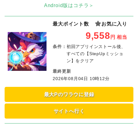
Android版はコチラ＞
最大ポイント数
お気に入り
9,558
円
相当
条件：
初回アプリインストール後、
すべての【StepUpミッショ
ン】をクリア
最終更新
2026年08月04日 10時12分
最大Pのワラウに登録
サイトへ行く