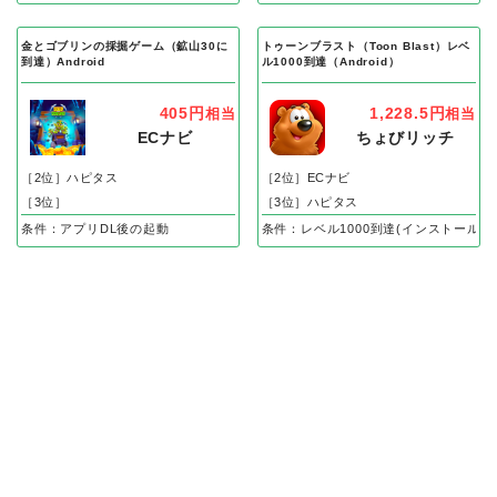
金とゴブリンの採掘ゲーム（鉱山30に
トゥーンブラスト（Toon Blast）レベ
到達）Android
ル1000到達（Android）
405円
1,228.5円
相当
相当
ECナビ
ちょびリッチ
［2位］ハピタス
［2位］ECナビ
［3位］
［3位］ハピタス
条件：アプリDL後の起動
条件：レベル1000到達(インストール後