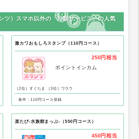
テンツ）スマホ以外の「月額サービス」の人気
激カワおもしろスタンプ（110円コース）
250円
相当
ポイントインカム
［2位］すぐたま
［3位］ワラウ
条件：110円コース登録
楽たび-水族館まっぷ-（550円コース）
450円
相当