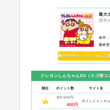
最大
通常6
条件：
最終更
最大Pのポイントインカムに
クレヨンしんちゃんDX（スゴ得コ
順位
ポイント数
サイト名
600円
通常
ポイントインカ
1
800円