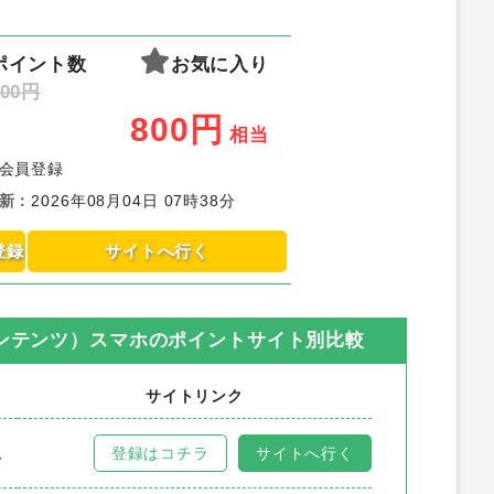
ポイント数
お気に入り
00円
800
円
相当
会員登録
新
：
2026年08月04日 07時38分
登録
サイトへ行く
ンテンツ）スマホ
のポイントサイト別比較
サイトリンク
ム
登録はコチラ
サイトへ行く