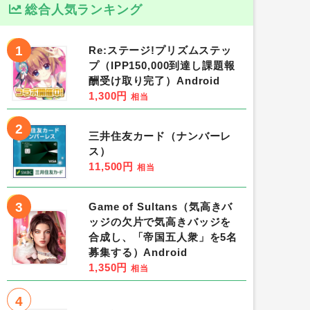
総合人気ランキング
1
Re:ステージ!プリズムステッ
プ（IPP150,000到達し課題報
酬受け取り完了）Android
1,300円
相当
2
三井住友カード（ナンバーレ
ス）
11,500円
相当
3
Game of Sultans（気高きバ
ッジの欠片で気高きバッジを
合成し、「帝国五人衆」を5名
募集する）Android
1,350円
相当
4