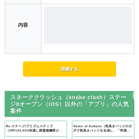
内容
スネーククラッシュ（snake clash）ステー
ジ8オープン（iOS）以外の「アプリ」の人気
案件
Re:ステージ!プリズムステップ
Game of Sultans（気高きバッジの欠
（IPP150,000到達し課題報酬受け取
片で気高きバッジを合成し、「帝国五
り完了）Android
人衆」を5名募集する）Android