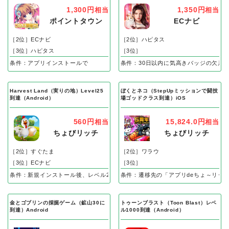
1,300円
1,350円
相当
相当
ポイントタウン
ECナビ
［2位］ECナビ
［2位］ハピタス
［3位］ハピタス
［3位］
条件：アプリインストールで
条件：30日以内に気高きバッジの欠片
Harvest Land（実りの地）Level25
ぼくとネコ（StepUpミッションで闘技
到達（Android）
場ゴッドクラス到達）iOS
560円
15,824.0円
相当
相当
ちょびリッチ
ちょびリッチ
［2位］すぐたま
［2位］ワラウ
［3位］ECナビ
［3位］
条件：新規インストール後、レベル25到達で成果
条件：遷移先の「アプリdeちょ～リッ
金とゴブリンの採掘ゲーム（鉱山30に
トゥーンブラスト（Toon Blast）レベ
到達）Android
ル1000到達（Android）