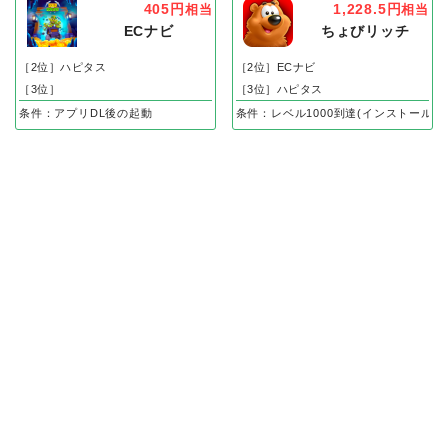
405円
1,228.5円
相当
相当
ECナビ
ちょびリッチ
［2位］ハピタス
［2位］ECナビ
［3位］
［3位］ハピタス
条件：アプリDL後の起動
条件：レベル1000到達(インストール後