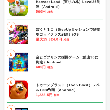
Harvest Land（実りの地）Level25到
達（Android）
560円
相当
4
ぼくとネコ（StepUpミッションで闘技
場ゴッドクラス到達）iOS
最大15,824.0円
相当
5
金とゴブリンの採掘ゲーム（鉱山30に
到達）Android
405円
相当
6
トゥーンブラスト（Toon Blast）レベ
ル1000到達（Android）
1,228.5円
相当
7