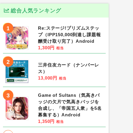
総合人気ランキング
1
Re:ステージ!プリズムステッ
プ（IPP150,000到達し課題報
酬受け取り完了）Android
1,300円
相当
2
三井住友カード（ナンバーレ
ス）
13,000円
相当
3
Game of Sultans（気高きバ
ッジの欠片で気高きバッジを
合成し、「帝国五人衆」を5名
募集する）Android
1,350円
相当