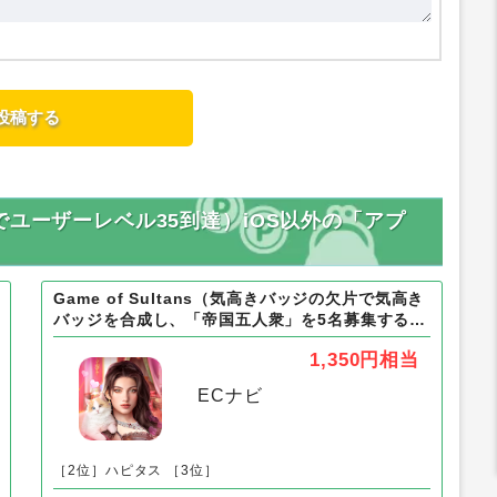
ションでユーザーレベル35到達）iOS以外の「アプ
Game of Sultans（気高きバッジの欠片で気高き
バッジを合成し、「帝国五人衆」を5名募集する）
Android
1,350円
相当
ECナビ
［2位］ハピタス
［3位］