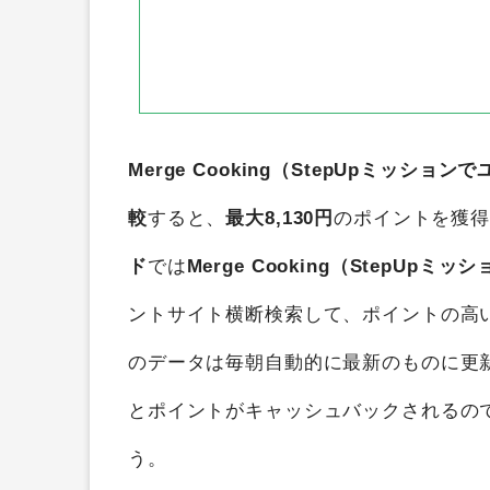
Merge Cooking（StepUpミッショ
較
すると、
最大8,130円
のポイントを獲
ド
では
Merge Cooking（StepUp
ントサイト横断検索して、ポイントの高
のデータは毎朝自動的に最新のものに更
とポイントがキャッシュバックされるの
う。