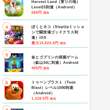
Harvest Land（実りの地）
Level25到達（Android）
560円
相当
4
ぼくとネコ（StepUpミッショ
ンで闘技場ゴッドクラス到
達）iOS
最大15,824.0円
相当
5
金とゴブリンの採掘ゲーム
（鉱山30に到達）Android
405円
相当
6
トゥーンブラスト（Toon
Blast）レベル1000到達
（Android）
1,228.5円
相当