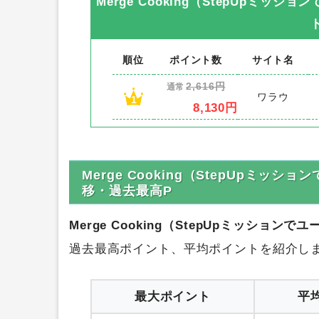
Merge Cooking（StepUpミッシ
順位
ポイント数
サイト名
2,616円
通常
ワラウ
1
8,130円
Merge Cooking（StepUpミッ
移・過去最高P
Merge Cooking（StepUpミッションで
過去最高ポイント、平均ポイントを紹介し
最大ポイント
平