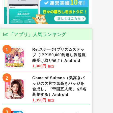
「アプリ」人気ランキング
1
Re:ステージ!プリズムステッ
プ（IPP150,000到達し課題報
酬受け取り完了）Android
1,300円
相当
2
Game of Sultans（気高きバ
ッジの欠片で気高きバッジを
合成し、「帝国五人衆」を5名
募集する）Android
1,350円
相当
3