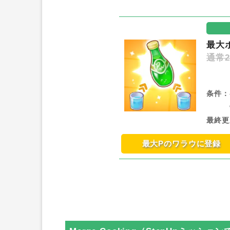
最大
通常2
条件：
最終更
最大Pのワラウに登録