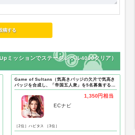
zle（StepUpミッションでステージレベル4000クリア）
Game of Sultans（気高きバッジの欠片で気高き
バッジを合成し、「帝国五人衆」を5名募集する）
Android
1,350円
相当
ECナビ
［2位］ハピタス
［3位］