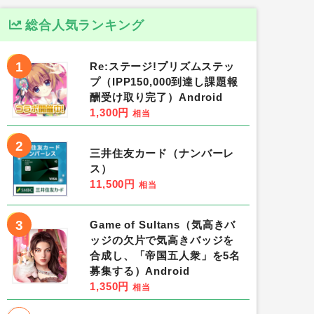
総合人気ランキング
1
Re:ステージ!プリズムステッ
プ（IPP150,000到達し課題報
酬受け取り完了）Android
1,300円
相当
2
三井住友カード（ナンバーレ
ス）
11,500円
相当
3
Game of Sultans（気高きバ
ッジの欠片で気高きバッジを
合成し、「帝国五人衆」を5名
募集する）Android
1,350円
相当