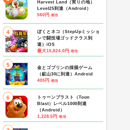
Harvest Land（実りの地）
Level25到達（Android）
560円
相当
4
ぼくとネコ（StepUpミッショ
ンで闘技場ゴッドクラス到
達）iOS
最大15,824.0円
相当
5
金とゴブリンの採掘ゲーム
（鉱山30に到達）Android
405円
相当
6
トゥーンブラスト（Toon
Blast）レベル1000到達
（Android）
1,228.5円
相当