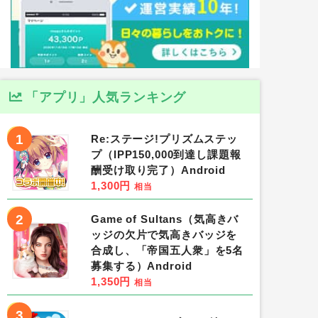
「アプリ」人気ランキング
1
Re:ステージ!プリズムステッ
プ（IPP150,000到達し課題報
酬受け取り完了）Android
1,300円
相当
2
Game of Sultans（気高きバ
ッジの欠片で気高きバッジを
合成し、「帝国五人衆」を5名
募集する）Android
1,350円
相当
3