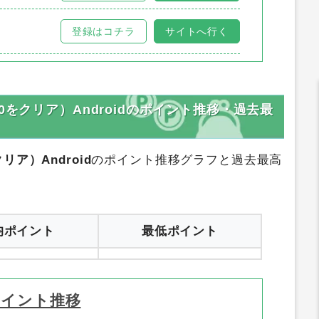
を確認できたキャンペーンがご利用
いただけます。・キャンペーン①経
登録はコチラ
サイトへ行く
由でインストールし、ミッション中
に反映した後、キャンペーン②経由
で再度インストールしても初回イン
ストールではないため、ミッション
中に表示されません。■却下条件・
通信環境が不安定な状態でアプリを
インストールした場合・本広告を経
由したアプリのインストールが確認
できない場合・過去に同一アプリを
0をクリア）Androidのポイント推移・過去最
インストールしたことがある場合・
過去に同一アプリ内で条件を達成し
たことがある場合・アプリを新規イ
ア）Android
のポイント推移グラフと過去最高
ンストールした端末に、異なる端末
のデータを引き継いで条件を達成し
た場合・アプリを新規インストール
した端末とは異なる端末に、データ
を引き継いで条件を達成した場合・
均ポイント
最低ポイント
同一IPアドレスで複数端末からアプ