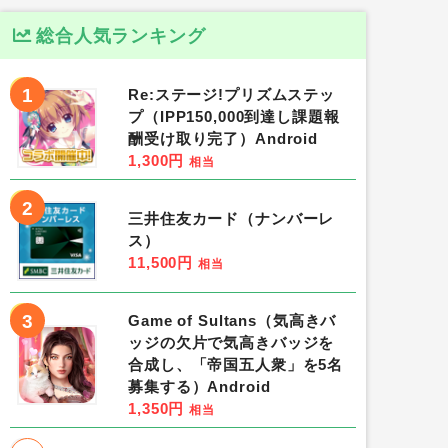
総合人気ランキング
1
Re:ステージ!プリズムステッ
プ（IPP150,000到達し課題報
酬受け取り完了）Android
1,300円
相当
2
三井住友カード（ナンバーレ
ス）
11,500円
相当
3
Game of Sultans（気高きバ
ッジの欠片で気高きバッジを
合成し、「帝国五人衆」を5名
募集する）Android
1,350円
相当