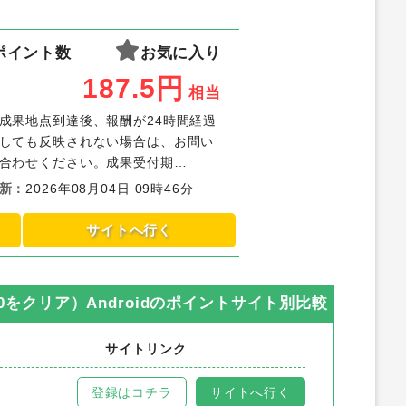
ポイント数
お気に入り
187.5
円
相当
成果地点到達後、報酬が24時間経過
しても反映されない場合は、お問い
合わせください。成果受付期
限 ：広告クリックから30日以内
新
：
2026年08月04日 09時46分
成果調査受付期限：広告クリックか
ら45日以内※掲載が終了した場合も
サイトへ行く
成果受取期間内に達成された場合は
成果対象となります。※同一アプリ
の成果地点違いのキャンペーンを複
をクリア）Android
のポイントサイト別比較
数利用いただくことはできません。
【例】キャンペーン①アプリA/成果
サイトリンク
地点レベル10キャンペーン②アプリ
A/成果地点レベル20・インストール
時にミッション中に表示があること
登録はコチラ
サイトへ行く