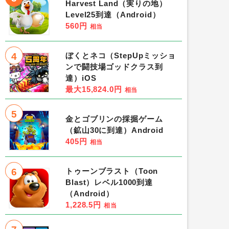
Harvest Land（実りの地）
Level25到達（Android）
560円
相当
4
ぼくとネコ（StepUpミッショ
ンで闘技場ゴッドクラス到
達）iOS
最大15,824.0円
相当
5
金とゴブリンの採掘ゲーム
（鉱山30に到達）Android
405円
相当
6
トゥーンブラスト（Toon
Blast）レベル1000到達
（Android）
1,228.5円
相当