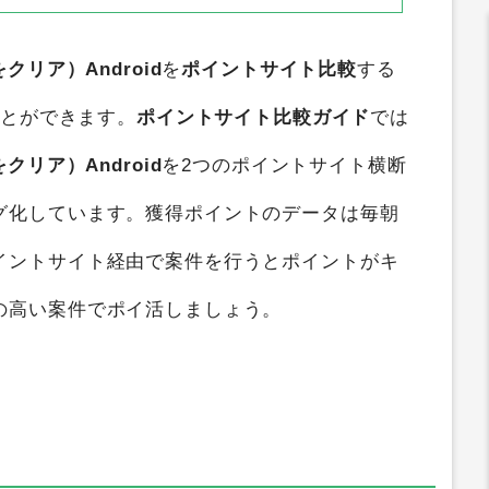
下部の広告IDを確認してください。
また下記内容に該当する場合、成果
対象外となることがあります。・別
の広告経由でインストールまたは成
果到達した・既にアプリをインスト
ールしている・広告クリックから成
果に至るまで、同一の標準ブラウザ
リア）Android
を
ポイントサイト比較
する
内で遷移されていない・【1時間以
内】に広告クリックからアプリ初回
ことができます。
ポイントサイト比較ガイド
では
起動までが完了しなかった・広告ク
リックから初回起動までに通信環境
リア）Android
を2つのポイントサイト横断
を変更した・回線が不安定な状態で
グ化しています。獲得ポイントのデータは毎朝
インストールまたは成果地点に到達
した・広告クリックした端末とは違
イントサイト経由で案件を行うとポイントがキ
う端末にデータを引き継い
の高い案件でポイ活しましょう。