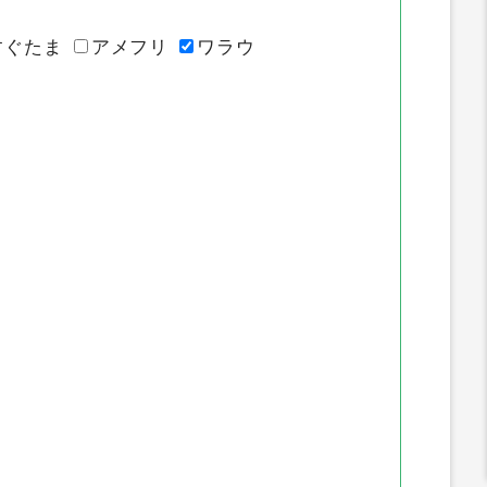
でご了承ください。※本広告は広告
主側に調査を依頼するため、3ヶ月
程度お時間を頂戴する場合がありま
す。※調査に関して虚偽の申告が認
イトのポイント推移
められた場合は却下となります。※
報酬の調査依頼時に該当アプリをア
すぐたま
アメフリ
ワラウ
ンインストールしている場合は却下
となります。報酬未付与に関する調
査の際は下記が必要になりますので
ご準備ください。・成果到達したこ
とがわかるキャプチャ画像・ユーザ
ーIDが確認できるキャプチャ画像・
成果達成日時・インストール日時・
OS（iOS／Android）・ユーザーID
ユーザーIDが確認できない場合、下
記の情報が必要になります。・
GAID（端末ID）※端末IDの確認方
法「Google advertising ID」を確認
→Android端末内の「Google設定」
を開き、”広告”をクリック、ページ