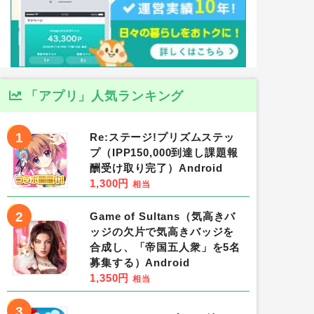
「アプリ」人気ランキング
1
Re:ステージ!プリズムステッ
プ（IPP150,000到達し課題報
酬受け取り完了）Android
1,300円
相当
2
Game of Sultans（気高きバ
ッジの欠片で気高きバッジを
合成し、「帝国五人衆」を5名
募集する）Android
1,350円
相当
3