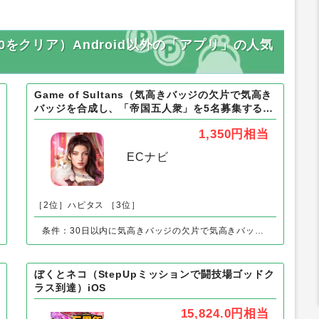
0をクリア）Android以外の「アプリ」の人気
Game of Sultans（気高きバッジの欠片で気高き
バッジを合成し、「帝国五人衆」を5名募集する）
Android
1,350円
相当
ECナビ
［2位］ハピタス
［3位］
条件：30日以内に気高きバッジの欠片で気高きバッジを合成し、「帝国五人衆」を5名募集する