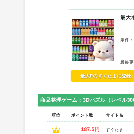
最大
条件：
最終更
最大Pのすぐたまに登録
商品整理ゲーム：3Dパズル（レベル300
順位
ポイント数
サイト名
187.5円
すぐたま
1