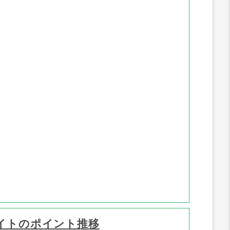
リをインストールした場合、または
条件を達成した場合※ご家族やご友
人などによる、同一IPアドレス環境
ポイント推移
下での複数端末からのアプリインス
トールや条件達成が確認された場合
は報酬対象外となります。・広告の
利用にあたって不正があったことが
認められた場合・公共WiFiを利用し
てアプリをインストールした場合、
または条件を達成した場合・日本国
以外からの利用、または日本国以外
のIPアドレスを利用した場合■成果
調査に関して成果条件達成後に報酬
が未付与の場合、本サイトのお問合
せフォームよりご連絡ください。※
広告主やスポンサーサイトへ直接問
い合わせする事を固く禁じます。問
い合わせた場合、いかなる理由があ
ろうと報酬付与対象外となりますの