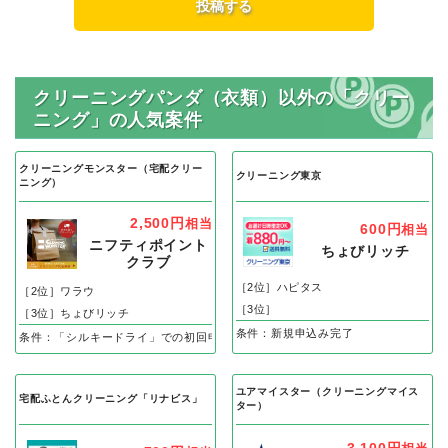
クリーニングパンダ（衣類）以外の「クリー
ニング」の人気案件
クリーニングモンスター（宅配クリー
クリーニング東京
ニング）
2,500円
相当
600円
相当
ニフティポイント
ちょびリッチ
クラブ
［2位］ハピタス
［2位］ワラウ
［3位］
［3位］ちょびリッチ
条件：新規申込み完了
条件：「シルキードライ」での初回申し込み＋30日以内の衣類到着
ユアマイスター（クリーニングマイス
宅配ふとんクリーニング「リナビス」
ター）