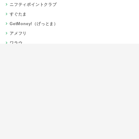
ニフティポイントクラブ
すぐたま
GetMoney!（げっとま）
アメフリ
ワラウ
楽天リーベイツ
Gポイント
当サイトについて
運営者情報
お問い合わせ
CSR/SDGs活動
よくある質問
利用規約