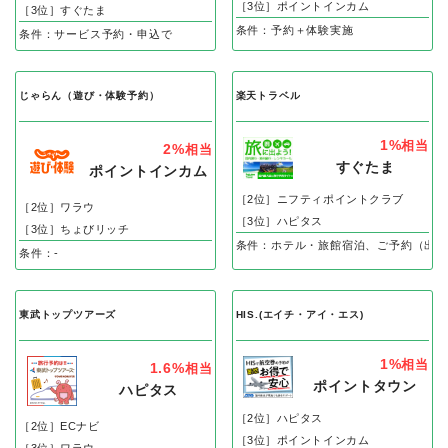
［3位］ポイントインカム
［3位］すぐたま
条件：予約＋体験実施
条件：サービス予約・申込で
じゃらん（遊び・体験予約）
楽天トラベル
1%
相当
2%
相当
すぐたま
ポイントインカム
［2位］ニフティポイントクラブ
［2位］ワラウ
［3位］ハピタス
［3位］ちょびリッチ
条件：ホテル・旅館宿泊、ご予約（出発
条件：-
東武トップツアーズ
HIS.(エイチ・アイ・エス)
1%
相当
1.6%
相当
ポイントタウン
ハピタス
［2位］ハピタス
［2位］ECナビ
［3位］ポイントインカム
［3位］ワラウ