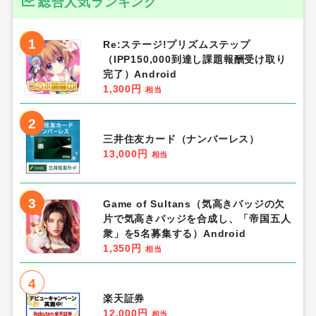
総合人気ランキング
1
Re:ステージ!プリズムステップ
（IPP150,000到達し課題報酬受け取り
完了）Android
1,300円
相当
2
三井住友カード（ナンバーレス）
13,000円
相当
3
Game of Sultans（気高きバッジの欠
片で気高きバッジを合成し、「帝国五人
衆」を5名募集する）Android
1,350円
相当
4
楽天証券
12,000円
相当