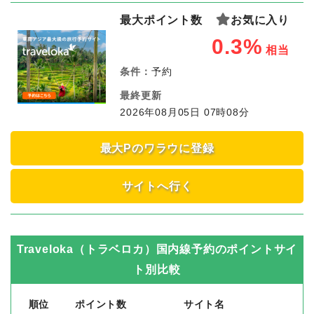
最大ポイント数
お気に入り
0.3%
相当
条件：
予約
最終更新
2026年08月05日 07時08分
最大Pのワラウに登録
サイトへ行く
Traveloka（トラベロカ）国内線予約
のポイントサイ
ト別比較
順位
ポイント数
サイト名