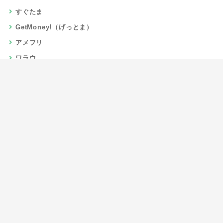
すぐたま
GetMoney!（げっとま）
アメフリ
ワラウ
楽天リーベイツ
Gポイント
当サイトについて
運営者情報
お問い合わせ
CSR/SDGs活動
よくある質問
利用規約