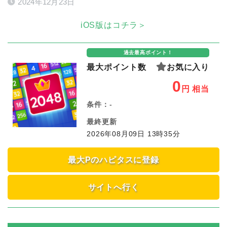
2024年12月23日
iOS版はコチラ＞
過去最高ポイント！
最大ポイント数
お気に入り
0
円
相当
条件：
-
最終更新
2026年08月09日 13時35分
最大Pのハピタスに登録
サイトへ行く