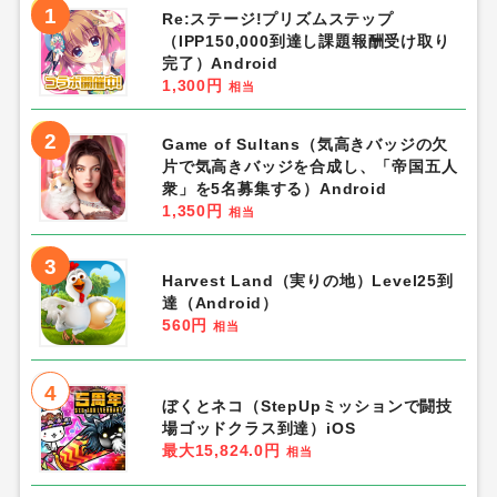
1
Re:ステージ!プリズムステップ
（IPP150,000到達し課題報酬受け取り
完了）Android
1,300円
相当
2
Game of Sultans（気高きバッジの欠
片で気高きバッジを合成し、「帝国五人
衆」を5名募集する）Android
1,350円
相当
3
Harvest Land（実りの地）Level25到
達（Android）
560円
相当
4
ぼくとネコ（StepUpミッションで闘技
場ゴッドクラス到達）iOS
最大15,824.0円
相当