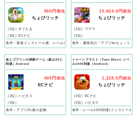
560円
15,824.0円
相当
相当
ちょびリッチ
ちょびリッチ
［2位］すぐたま
［2位］ワラウ
［3位］ECナビ
［3位］
条件：新規インストール後、レベル25到達で成果
条件：遷移先の「アプリdeちょ～リッ
金とゴブリンの採掘ゲーム（鉱山30に
トゥーンブラスト（Toon Blast）レベ
到達）Android
ル1000到達（Android）
405円
1,228.5円
相当
相当
ECナビ
ちょびリッチ
［2位］ハピタス
［2位］ECナビ
［3位］
［3位］ハピタス
条件：アプリDL後の起動
条件：レベル1000到達(インストール後