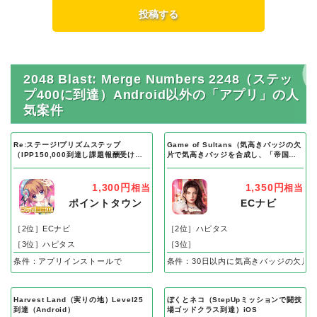
2048 Blast: Merge Numbers 2248（ステッ
プ400に到達）Android以外の「アプリ」の人
気案件
Re:ステージ!プリズムステップ
Game of Sultans（気高きバッジの欠
（IPP150,000到達し課題報酬受け取
片で気高きバッジを合成し、「帝国五
り完了）Android
人衆」を5名募集する）Android
1,300円
1,350円
相当
相当
ポイントタウン
ECナビ
［2位］ECナビ
［2位］ハピタス
［3位］ハピタス
［3位］
条件：アプリインストールで
条件：30日以内に気高きバッジの欠片
Harvest Land（実りの地）Level25
ぼくとネコ（StepUpミッションで闘技
到達（Android）
場ゴッドクラス到達）iOS