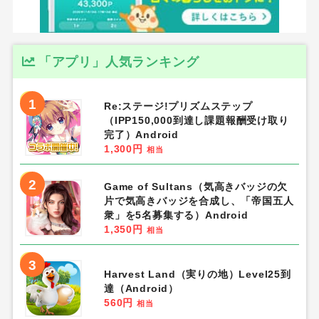
「アプリ」人気ランキング
1
Re:ステージ!プリズムステップ
（IPP150,000到達し課題報酬受け取り
完了）Android
1,300円
相当
2
Game of Sultans（気高きバッジの欠
片で気高きバッジを合成し、「帝国五人
衆」を5名募集する）Android
1,350円
相当
3
Harvest Land（実りの地）Level25到
達（Android）
560円
相当