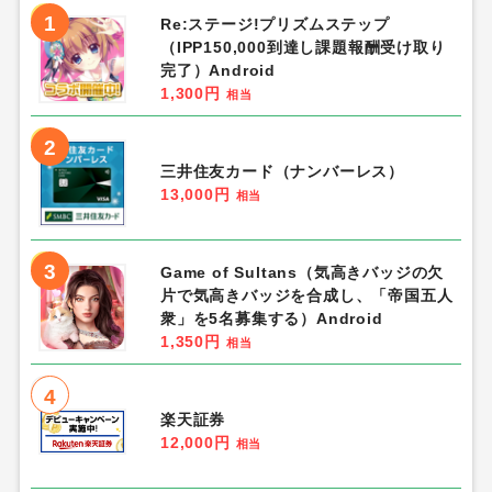
1
Re:ステージ!プリズムステップ
（IPP150,000到達し課題報酬受け取り
完了）Android
1,300円
相当
2
三井住友カード（ナンバーレス）
13,000円
相当
3
Game of Sultans（気高きバッジの欠
片で気高きバッジを合成し、「帝国五人
衆」を5名募集する）Android
1,350円
相当
4
楽天証券
12,000円
相当