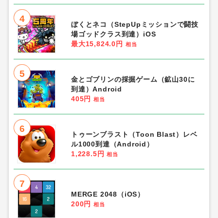
4
ぼくとネコ（StepUpミッションで闘技
場ゴッドクラス到達）iOS
最大15,824.0円
相当
5
金とゴブリンの採掘ゲーム（鉱山30に
到達）Android
405円
相当
6
トゥーンブラスト（Toon Blast）レベ
ル1000到達（Android）
1,228.5円
相当
7
MERGE 2048（iOS）
200円
相当