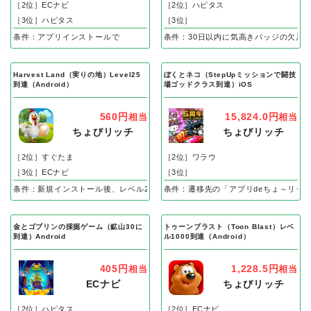
［2位］ECナビ
［2位］ハピタス
［3位］ハピタス
［3位］
条件：アプリインストールで
条件：30日以内に気高きバッジの欠片
Harvest Land（実りの地）Level25
ぼくとネコ（StepUpミッションで闘技
到達（Android）
場ゴッドクラス到達）iOS
560円
15,824.0円
相当
相当
ちょびリッチ
ちょびリッチ
［2位］すぐたま
［2位］ワラウ
［3位］ECナビ
［3位］
条件：新規インストール後、レベル25到達で成果
条件：遷移先の「アプリdeちょ～リッ
金とゴブリンの採掘ゲーム（鉱山30に
トゥーンブラスト（Toon Blast）レベ
到達）Android
ル1000到達（Android）
405円
1,228.5円
相当
相当
ECナビ
ちょびリッチ
［2位］ハピタス
［2位］ECナビ