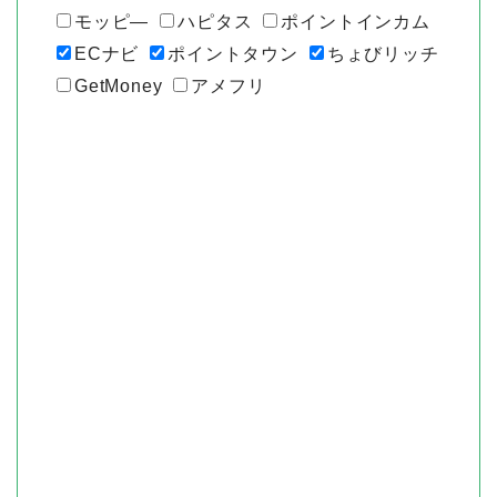
モッピ―
ハピタス
ポイントインカム
ECナビ
ポイントタウン
ちょびリッチ
GetMoney
アメフリ