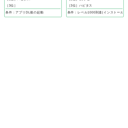
［3位］
［3位］ハピタス
条件：アプリDL後の起動
条件：レベル1000到達(インストール後