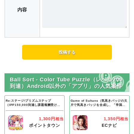
内容
Ball Sort - Color Tube Puzzle（レベル700
到達）Android以外の「アプリ」の人気案件
Re:ステージ!プリズムステップ
Game of Sultans（気高きバッジの欠
（IPP150,000到達し課題報酬受け取
片で気高きバッジを合成し、「帝国五
り完了）Android
人衆」を5名募集する）Android
1,300円
1,350円
相当
相当
ポイントタウン
ECナビ