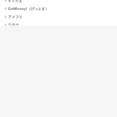
すぐたま
GetMoney!（げっとま）
アメフリ
ワラウ
楽天リーベイツ
Gポイント
当サイトについて
運営者情報
お問い合わせ
CSR/SDGs活動
よくある質問
利用規約
プライバシーポリシー