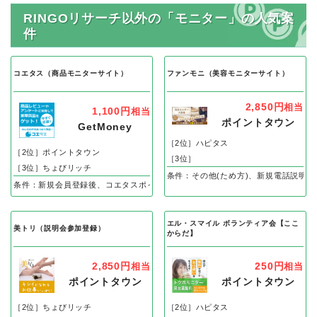
RINGOリサーチ以外の「モニター」の人気案
件
コエタス（商品モニターサイト）
ファンモニ（美容モニターサイト）
2,850円
相当
1,100円
相当
ポイントタウン
GetMoney
［2位］ハピタス
［2位］ポイントタウン
［3位］
［3位］ちょびリッチ
条件：その他(ため方)、新規電話説明
条件：新規会員登録後、コエタスポイントを100ポイント獲得完了
エル・スマイル ボランティア会【ここ
美トリ（説明会参加登録）
からだ】
2,850円
250円
相当
相当
ポイントタウン
ポイントタウン
［2位］ちょびリッチ
［2位］ハピタス