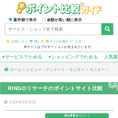
案件順で表示
金額が高い順に表示
お気に入り
使い方
ﾎﾟｲﾝﾄ比較ｶﾞｲﾄﾞとは
本サイトはプロモーションが含まれています。
▾サービスでためる
▾ショッピングでためる
人気
ホーム
レビュー・アンケート・モニター
モニター
RINGOリサーチのポイントサイト比較
2024年5月30日
過去最高ポイント！