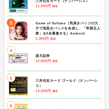
三井住友カード（ナンバーレス）
11,500円
相当
3
Game of Sultans（気高きバッジの欠
片で気高きバッジを合成し、「帝国五人
衆」を5名募集する）Android
1,350円
相当
4
楽天証券
12,000円
相当
5
三井住友カード ゴールド（ナンバーレ
ス）
13,000円
相当
6