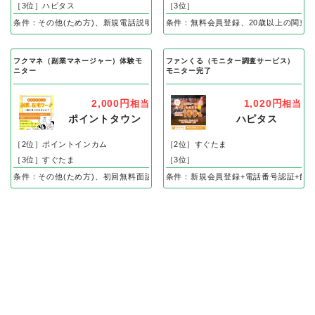
［3位］ハピタス
［3位］
条件：その他(ため方)、新規電話説明会参加＋モニター案件申込み完了で
条件：無料会員登録、20歳以上の関東
フクマネ（副業マネージャー）体験モ
ファンくる（モニター調査サービス）
ニター
モニター完了
2,000円
1,020円
相当
相当
ポイントタウン
ハピタス
［2位］ポイントインカム
［2位］すぐたま
［3位］すぐたま
［3位］
条件：その他(ため方)、初回無料面談＋アンケート回答完了で
条件：新規会員登録+電話番号認証+飲食