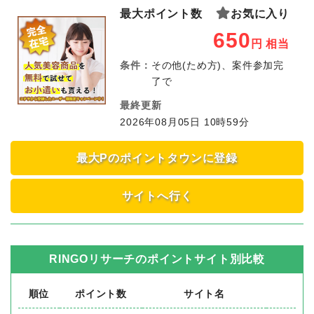
最大ポイント数
お気に入り
650
円
相当
条件：
その他(ため方)、案件参加完
了で
最終更新
2026年08月05日 10時59分
最大Pのポイントタウンに登録
サイトへ行く
RINGOリサーチ
のポイントサイト別比較
順位
ポイント数
サイト名