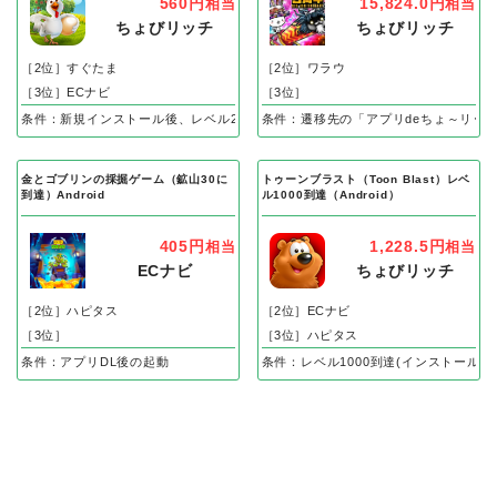
560円
15,824.0円
相当
相当
ちょびリッチ
ちょびリッチ
［2位］すぐたま
［2位］ワラウ
［3位］ECナビ
［3位］
条件：新規インストール後、レベル25到達で成果
条件：遷移先の「アプリdeちょ～リッ
金とゴブリンの採掘ゲーム（鉱山30に
トゥーンブラスト（Toon Blast）レベ
到達）Android
ル1000到達（Android）
405円
1,228.5円
相当
相当
ECナビ
ちょびリッチ
［2位］ハピタス
［2位］ECナビ
［3位］
［3位］ハピタス
条件：アプリDL後の起動
条件：レベル1000到達(インストール後