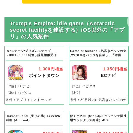
Trump's Empire: idle game（Antarctic
secret facilityを建設する）iOS以外の「アプ
リ」の人気案件
Re:ステージ!プリズムステップ
Game of Sultans（気高きバッジの欠
（IPP150,000到達し課題報酬受け取
片で気高きバッジを合成し、「帝国五
り完了）Android
人衆」を5名募集する）Android
1,300円
1,350円
相当
相当
ポイントタウン
ECナビ
［2位］ECナビ
［2位］ハピタス
［3位］ハピタス
［3位］
条件：アプリインストールで
条件：30日以内に気高きバッジの欠片
Harvest Land（実りの地）Level25
ぼくとネコ（StepUpミッションで闘技
到達（Android）
場ゴッドクラス到達）iOS