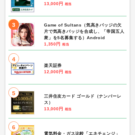
13,000円
相当
3
Game of Sultans（気高きバッジの欠
片で気高きバッジを合成し、「帝国五人
衆」を5名募集する）Android
1,350円
相当
4
楽天証券
12,000円
相当
5
三井住友カード ゴールド（ナンバーレ
ス）
13,000円
相当
6
電気料金・ガス比較「エネチェンジ」