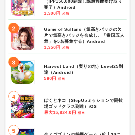
（IPP150,000到達し課題報酬受け取り
完了）Android
1,300円
相当
2
Game of Sultans（気高きバッジの欠
片で気高きバッジを合成し、「帝国五人
衆」を5名募集する）Android
1,350円
相当
3
Harvest Land（実りの地）Level25到
達（Android）
560円
相当
4
ぼくとネコ（StepUpミッションで闘技
場ゴッドクラス到達）iOS
最大15,824.0円
相当
5
金とゴブリンの採掘ゲーム（鉱山30に