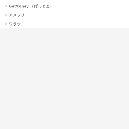
GetMoney!（げっとま）
アメフリ
ワラウ
楽天リーベイツ
Gポイント
当サイトについて
運営者情報
お問い合わせ
CSR/SDGs活動
よくある質問
利用規約
プライバシーポリシー