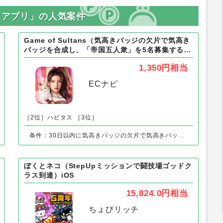
以外の「アプリ」の人気案件
Game of Sultans（気高きバッジの欠片で気高き
バッジを合成し、「帝国五人衆」を5名募集する）
Android
1,350円
相当
ECナビ
［2位］ハピタス
［3位］
条件：30日以内に気高きバッジの欠片で気高きバッジを合成し、「帝国五人衆」を5名募集する
ぼくとネコ（StepUpミッションで闘技場ゴッドク