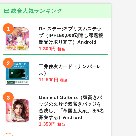
総合人気ランキング
1
Re:ステージ!プリズムステッ
プ（IPP150,000到達し課題報
酬受け取り完了）Android
1,300円
相当
2
三井住友カード（ナンバーレ
ス）
11,500円
相当
3
Game of Sultans（気高きバ
ッジの欠片で気高きバッジを
合成し、「帝国五人衆」を5名
募集する）Android
1,350円
相当