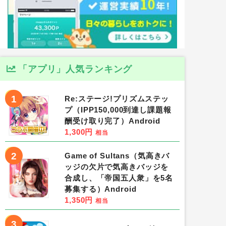
「アプリ」人気ランキング
1
Re:ステージ!プリズムステッ
プ（IPP150,000到達し課題報
酬受け取り完了）Android
1,300円
相当
2
Game of Sultans（気高きバ
ッジの欠片で気高きバッジを
合成し、「帝国五人衆」を5名
募集する）Android
1,350円
相当
3