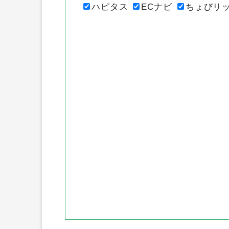
各ポイントサ
ハピタス
ECナビ
ちょびリ