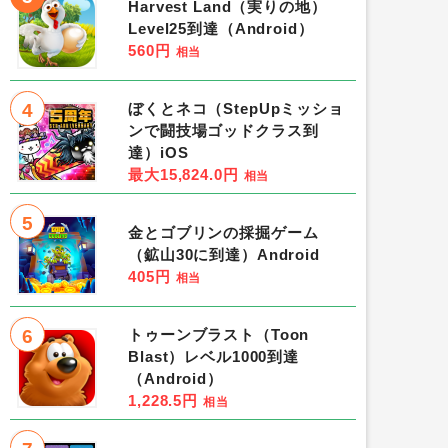
Harvest Land（実りの地）
Level25到達（Android）
560円
相当
4
ぼくとネコ（StepUpミッショ
ンで闘技場ゴッドクラス到
達）iOS
最大15,824.0円
相当
5
金とゴブリンの採掘ゲーム
（鉱山30に到達）Android
405円
相当
6
トゥーンブラスト（Toon
Blast）レベル1000到達
（Android）
1,228.5円
相当