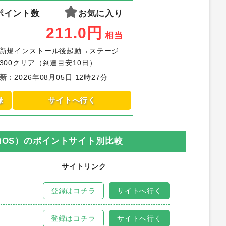
ポイント数
お気に入り
211.0
円
相当
新規インストール後起動→ステージ
300クリア（到達目安10日）
新
：
2026年08月05日 12時27分
録
サイトへ行く
（iOS）
のポイントサイト別比較
サイトリンク
登録はコチラ
サイトへ行く
登録はコチラ
サイトへ行く