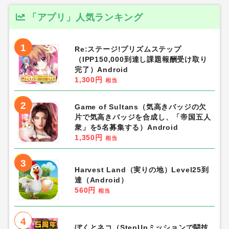
「アプリ」人気ランキング
1
Re:ステージ!プリズムステップ
（IPP150,000到達し課題報酬受け取り
完了）Android
1,300円
相当
2
Game of Sultans（気高きバッジの欠
片で気高きバッジを合成し、「帝国五人
衆」を5名募集する）Android
1,350円
相当
3
Harvest Land（実りの地）Level25到
達（Android）
560円
相当
4
ぼくとネコ（StepUpミッションで闘技