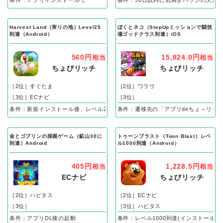
Harvest Land（実りの地）Level25
ぼくとネコ（StepUpミッションで闘技
到達（Android）
場ゴッドクラス到達）iOS
560円
15,824.0円
相当
相当
ちょびリッチ
ちょびリッチ
［2位］すぐたま
［2位］ワラウ
［3位］ECナビ
［3位］
条件：新規インストール後、レベル25到達で成果
条件：遷移先の「アプリdeちょ～リッ
金とゴブリンの採掘ゲーム（鉱山30に
トゥーンブラスト（Toon Blast）レベ
到達）Android
ル1000到達（Android）
405円
1,228.5円
相当
相当
ECナビ
ちょびリッチ
［2位］ハピタス
［2位］ECナビ
［3位］
［3位］ハピタス
条件：アプリDL後の起動
条件：レベル1000到達(インストール後