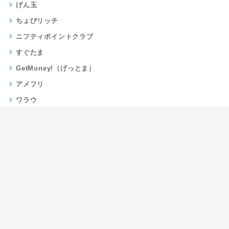
げん玉
ちょびリッチ
ニフティポイントクラブ
すぐたま
GetMoney!（げっとま）
アメフリ
ワラウ
楽天リーベイツ
Gポイント
当サイトについて
運営者情報
お問い合わせ
CSR/SDGs活動