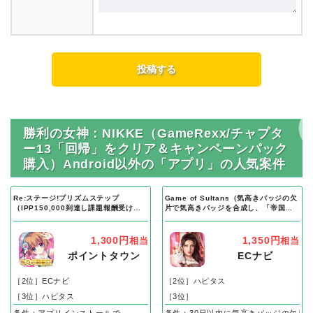
勝利の女神：NIKKE（GameRexx/チャプタ
ー13「回帰」をクリア＆キャンペーンパック
購入）Android以外の「アプリ」の人気案件
Re:ステージ!プリズムステップ
Game of Sultans（気高きバッジの欠
（IPP150,000到達し課題報酬受け取
片で気高きバッジを合成し、「帝国五
り完了）Android
人衆」を5名募集する）Android
1,300円
1,350円
相当
相当
ポイントタウン
ECナビ
［2位］ECナビ
［2位］ハピタス
［3位］ハピタス
［3位］
条件：アプリインストールで
条件：30日以内に気高きバッジの欠片