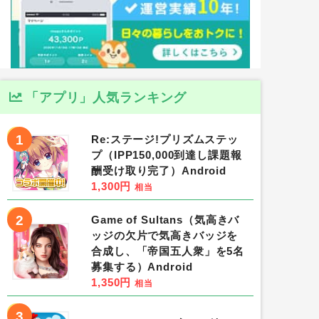
「アプリ」人気ランキング
1
Re:ステージ!プリズムステッ
プ（IPP150,000到達し課題報
酬受け取り完了）Android
1,300円
相当
2
Game of Sultans（気高きバ
ッジの欠片で気高きバッジを
合成し、「帝国五人衆」を5名
募集する）Android
1,350円
相当
3