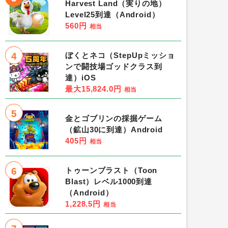
Harvest Land（実りの地）
Level25到達（Android）
560円
相当
4
ぼくとネコ（StepUpミッショ
ンで闘技場ゴッドクラス到
達）iOS
最大15,824.0円
相当
5
金とゴブリンの採掘ゲーム
（鉱山30に到達）Android
405円
相当
6
トゥーンブラスト（Toon
Blast）レベル1000到達
（Android）
1,228.5円
相当