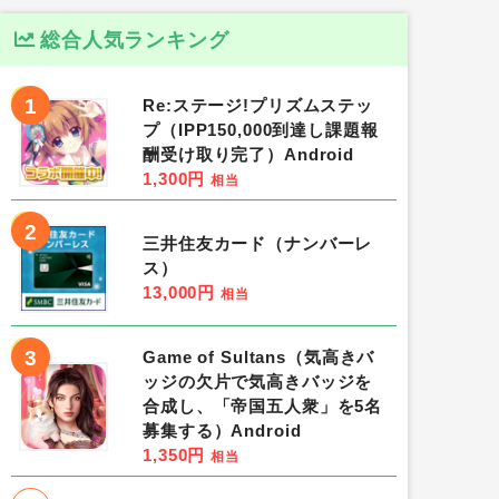
総合人気ランキング
1
Re:ステージ!プリズムステッ
プ（IPP150,000到達し課題報
酬受け取り完了）Android
1,300円
相当
2
三井住友カード（ナンバーレ
ス）
13,000円
相当
3
Game of Sultans（気高きバ
ッジの欠片で気高きバッジを
合成し、「帝国五人衆」を5名
募集する）Android
1,350円
相当