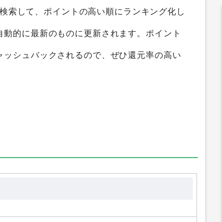
ントサイト比較
すると、
最大0円
のポイントを獲
比較ガイド
では
ピンチはチャンス！
断検索して、ポイントの高い順にランキング化し
自動的に最新のものに更新されます。ポイント
ャッシュバックされるので、ぜひ還元率の高い