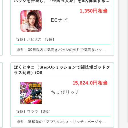
外の「アプリ」の人気案件
Game of Sultans（気高きバッジの欠片で気高き
バッジを合成し、「帝国五人衆」を5名募集する）
Android
1,350円
相当
ECナビ
［2位］ハピタス
［3位］
条件：30日以内に気高きバッジの欠片で気高きバッジを合成し、「帝国五人衆」を5名募集する
ぼくとネコ（StepUpミッションで闘技場ゴッドク
ラス到達）iOS
15,824.0円
相当
ちょびリッチ