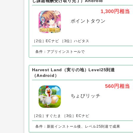
ピンチはチャンス！（Android）以
Re:ステージ!プリズムステップ（IPP150,000到達
し課題報酬受け取り完了）Android
1,300円
相当
ポイントタウン
［2位］ECナビ
［3位］ハピタス
条件：アプリインストールで
Harvest Land（実りの地）Level25到達
（Android）
560円
相当
ちょびリッチ