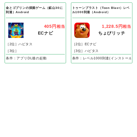
金とゴブリンの採掘ゲーム（鉱山30に
トゥーンブラスト（Toon Blast）レベ
到達）Android
ル1000到達（Android）
405円
1,228.5円
相当
相当
ECナビ
ちょびリッチ
［2位］ハピタス
［2位］ECナビ
［3位］
［3位］ハピタス
条件：アプリDL後の起動
条件：レベル1000到達(インストール後