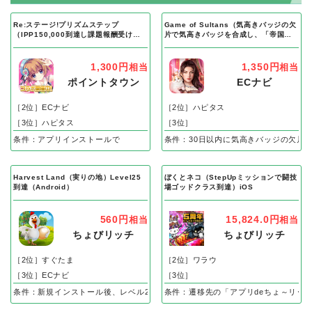
Re:ステージ!プリズムステップ
Game of Sultans（気高きバッジの欠
（IPP150,000到達し課題報酬受け取
片で気高きバッジを合成し、「帝国五
り完了）Android
人衆」を5名募集する）Android
1,300円
1,350円
相当
相当
ポイントタウン
ECナビ
［2位］ECナビ
［2位］ハピタス
［3位］ハピタス
［3位］
条件：アプリインストールで
条件：30日以内に気高きバッジの欠片
Harvest Land（実りの地）Level25
ぼくとネコ（StepUpミッションで闘技
到達（Android）
場ゴッドクラス到達）iOS
560円
15,824.0円
相当
相当
ちょびリッチ
ちょびリッチ
［2位］すぐたま
［2位］ワラウ
［3位］ECナビ
［3位］
条件：新規インストール後、レベル25到達で成果
条件：遷移先の「アプリdeちょ～リッ