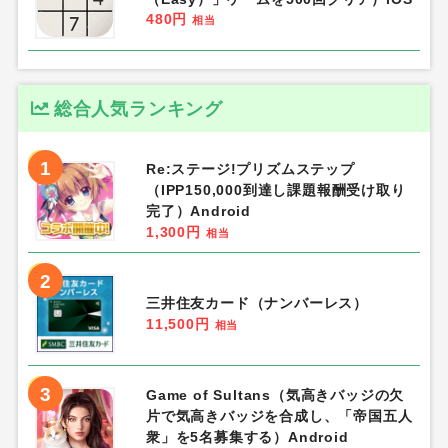
480円
相当
総合人気ランキング
1
Re:ステージ!プリズムステップ
（IPP150,000到達し課題報酬受け取り
完了）Android
1,300円
相当
2
三井住友カード（ナンバーレス）
11,500円
相当
3
Game of Sultans（気高きバッジの欠
片で気高きバッジを合成し、「帝国五人
衆」を5名募集する）Android