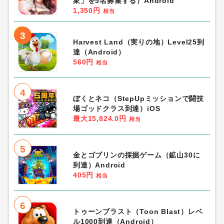
衆」を5名募集する）Android
1,350円
相当
3
Harvest Land（実りの地）Level25到
達（Android）
560円
相当
4
ぼくとネコ（StepUpミッションで闘技
場ゴッドクラス到達）iOS
最大15,824.0円
相当
5
金とゴブリンの採掘ゲーム（鉱山30に
到達）Android
405円
相当
6
トゥーンブラスト（Toon Blast）レベ
ル1000到達（Android）