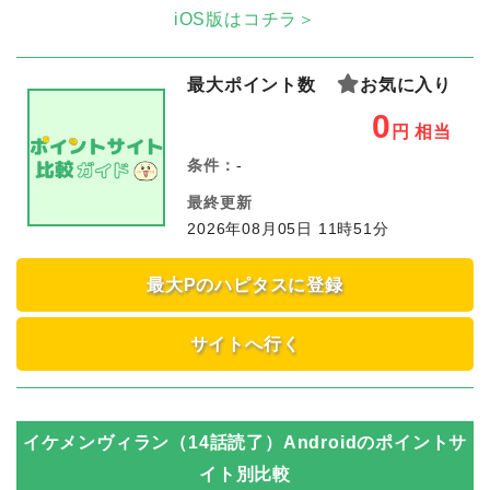
iOS版はコチラ＞
最大ポイント数
お気に入り
0
円
相当
条件：
-
最終更新
2026年08月05日 11時51分
最大Pのハピタスに登録
サイトへ行く
イケメンヴィラン（14話読了）Android
のポイントサ
イト別比較