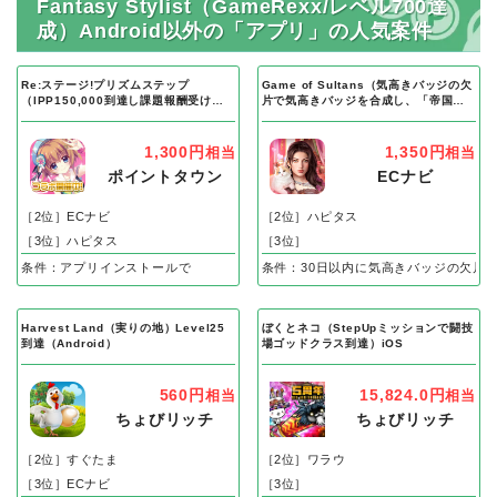
Fantasy Stylist（GameRexx/レベル700達
成）Android以外の「アプリ」の人気案件
Re:ステージ!プリズムステップ
Game of Sultans（気高きバッジの欠
（IPP150,000到達し課題報酬受け取
片で気高きバッジを合成し、「帝国五
り完了）Android
人衆」を5名募集する）Android
1,300円
1,350円
相当
相当
ポイントタウン
ECナビ
［2位］ECナビ
［2位］ハピタス
［3位］ハピタス
［3位］
条件：アプリインストールで
条件：30日以内に気高きバッジの欠片
Harvest Land（実りの地）Level25
ぼくとネコ（StepUpミッションで闘技
到達（Android）
場ゴッドクラス到達）iOS
560円
15,824.0円
相当
相当
ちょびリッチ
ちょびリッチ
［2位］すぐたま
［2位］ワラウ
［3位］ECナビ
［3位］