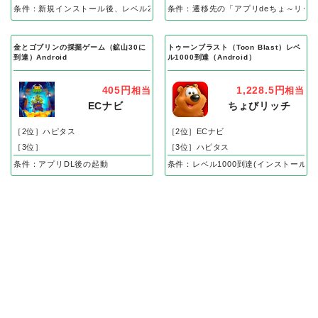
条件：新規インストール後、レベル25到達で成果
条件：遷移先の「アプリdeちょ～リッ
金とゴブリンの採掘ゲーム（鉱山30に
トゥーンブラスト（Toon Blast）レベ
到達）Android
ル1000到達（Android）
405円
1,228.5円
相当
相当
ECナビ
ちょびリッチ
［2位］ハピタス
［2位］ECナビ
［3位］
［3位］ハピタス
条件：アプリDL後の起動
条件：レベル1000到達(インストール後