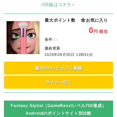
iOS版はコチラ＞
最大ポイント数
お気に入り
0
円
相当
条件：
-
最終更新
2026年08月05日 11時51分
最大Pのハピタスに登録
サイトへ行く
Fantasy Stylist（GameRexx/レベル700達成）
Android
のポイントサイト別比較