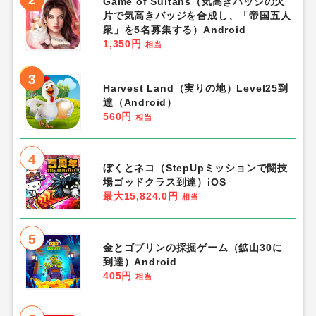
Game of Sultans（気高きバッジの欠
片で気高きバッジを合成し、「帝国五人
衆」を5名募集する）Android
1,350円
相当
3
Harvest Land（実りの地）Level25到
達（Android）
560円
相当
4
ぼくとネコ（StepUpミッションで闘技
場ゴッドクラス到達）iOS
最大15,824.0円
相当
5
金とゴブリンの採掘ゲーム（鉱山30に
到達）Android
405円
相当