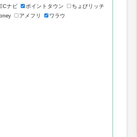
イトのポイント推移
ECナビ
ポイントタウン
ちょびリッチ
oney
アメフリ
ワラウ