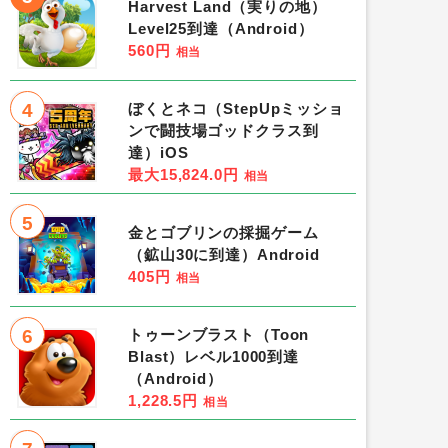
Harvest Land（実りの地）
Level25到達（Android）
560円
相当
4
ぼくとネコ（StepUpミッショ
ンで闘技場ゴッドクラス到
達）iOS
最大15,824.0円
相当
5
金とゴブリンの採掘ゲーム
（鉱山30に到達）Android
405円
相当
6
トゥーンブラスト（Toon
Blast）レベル1000到達
（Android）
1,228.5円
相当