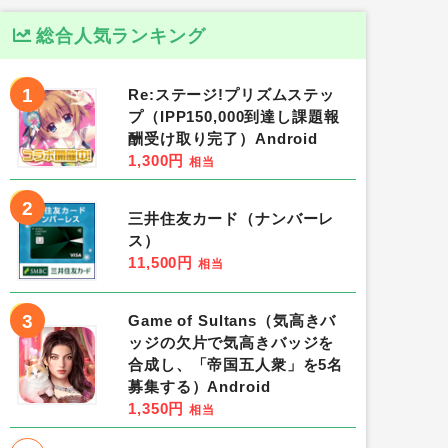
総合人気ランキング
1
Re:ステージ!プリズムステッ
プ（IPP150,000到達し課題報
酬受け取り完了）Android
1,300円
相当
2
三井住友カード（ナンバーレ
ス）
11,500円
相当
3
Game of Sultans（気高きバ
ッジの欠片で気高きバッジを
合成し、「帝国五人衆」を5名
募集する）Android
1,350円
相当