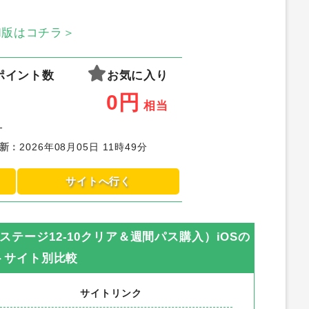
oid版はコチラ＞
ポイント数
お気に入り
0
円
相当
-
新
：
2026年08月05日 11時49分
サイトへ行く
ス ステージ12-10クリア＆週間パス購入）iOS
の