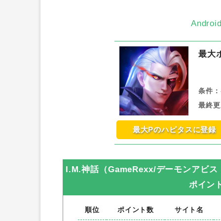
Andr
最大
条件：
最終更
最大Pのハピタスに登録
I.M.神話（GameRexx/デーモンアビ