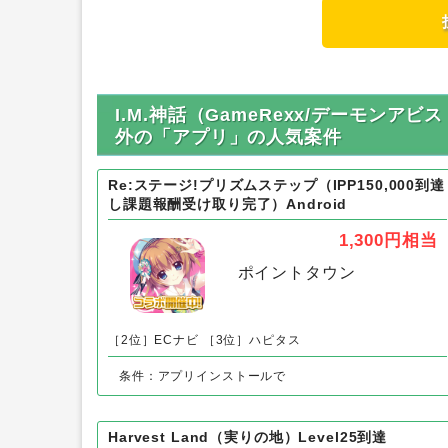
I.M.神話（GameRexx/デーモンアビ
外の「アプリ」の人気案件
Re:ステージ!プリズムステップ（IPP150,000到達
し課題報酬受け取り完了）Android
1,300円
相当
ポイントタウン
［2位］ECナビ
［3位］ハピタス