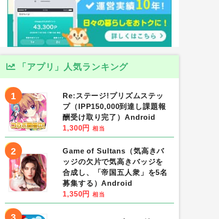
「アプリ」人気ランキング
1
Re:ステージ!プリズムステッ
プ（IPP150,000到達し課題報
酬受け取り完了）Android
1,300円
相当
2
Game of Sultans（気高きバ
ッジの欠片で気高きバッジを
合成し、「帝国五人衆」を5名
募集する）Android
1,350円
相当
3