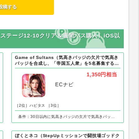
ス ステージ12-10クリア＆週間パス購入）iOS以
Game of Sultans（気高きバッジの欠片で気高き
バッジを合成し、「帝国五人衆」を5名募集する）
Android
1,350円
相当
ECナビ
［2位］ハピタス
［3位］