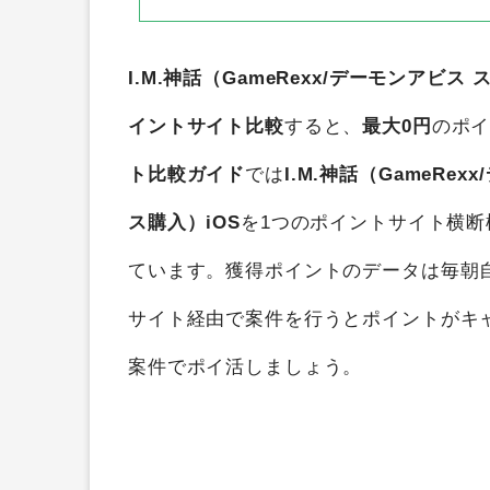
I.M.神話（GameRexx/デーモンアビス
イントサイト比較
すると、
最大0円
のポ
ト比較ガイド
では
I.M.神話（GameRe
ス購入）iOS
を1つのポイントサイト横
ています。獲得ポイントのデータは毎朝
サイト経由で案件を行うとポイントがキ
案件でポイ活しましょう。