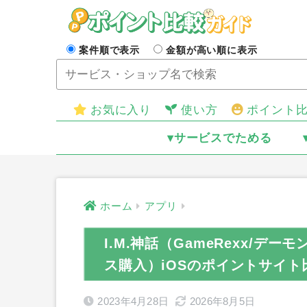
案件順で表示
金額が高い順に表示
お気に入り
使い方
ポイント
▾サービスでためる
ホーム
アプリ
I.M.神話（GameRexx/デー
ス購入）iOSのポイントサイト
2023年4月28日
2026年8月5日