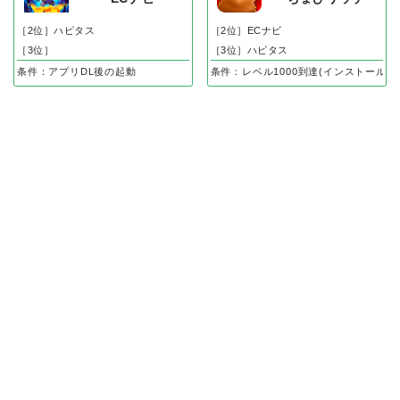
［2位］ハピタス
［2位］ECナビ
［3位］
［3位］ハピタス
条件：アプリDL後の起動
条件：レベル1000到達(インストール後