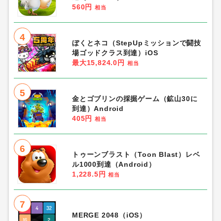
560円
相当
4
ぼくとネコ（StepUpミッションで闘技
場ゴッドクラス到達）iOS
最大15,824.0円
相当
5
金とゴブリンの採掘ゲーム（鉱山30に
到達）Android
405円
相当
6
トゥーンブラスト（Toon Blast）レベ
ル1000到達（Android）
1,228.5円
相当
7
MERGE 2048（iOS）