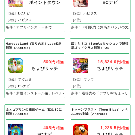
ポイントタウン
ECナビ
［2位］ECナビ
［2位］ハピタス
［3位］ハピタス
［3位］
条件：アプリインストールで
条件：30日以内に気高きバッジの欠片
Harvest Land（実りの地）Level25
ぼくとネコ（StepUpミッションで闘技
到達（Android）
場ゴッドクラス到達）iOS
560円
15,824.0円
相当
相当
ちょびリッチ
ちょびリッチ
［2位］すぐたま
［2位］ワラウ
［3位］ECナビ
［3位］
条件：新規インストール後、レベル25到達で成果
条件：遷移先の「アプリdeちょ～リッ
金とゴブリンの採掘ゲーム（鉱山30に
トゥーンブラスト（Toon Blast）レベ
到達）Android
ル1000到達（Android）
405円
1,228.5円
相当
相当
ECナビ
ちょびリッチ