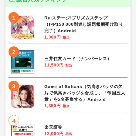
1
Re:ステージ!プリズムステップ
（IPP150,000到達し課題報酬受け取り
完了）Android
1,300円
相当
2
三井住友カード（ナンバーレス）
11,500円
相当
3
Game of Sultans（気高きバッジの欠
片で気高きバッジを合成し、「帝国五人
衆」を5名募集する）Android
1,350円
相当
4
楽天証券
12,000円
相当