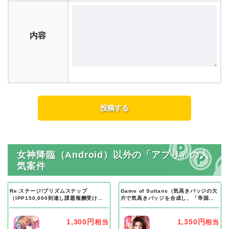
内容
女神降臨（Android）以外の「アプリ」の人
気案件
Re:ステージ!プリズムステップ
Game of Sultans（気高きバッジの欠
（IPP150,000到達し課題報酬受け取
片で気高きバッジを合成し、「帝国五
り完了）Android
人衆」を5名募集する）Android
1,300円
1,350円
相当
相当