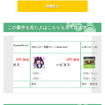
この案件を見た人はこちらも見ています
ムの冒険（GameRexx/
それいけ！失恋マン（Android）
レポハピ（人気店か
droid
0円
0円
相当
相当
ハピタス
ハピタス
ポ
［2位］-
［2位］ちょびリッ
［3位］-
［3位］ハピタス
条件：-
条件：無料会員登