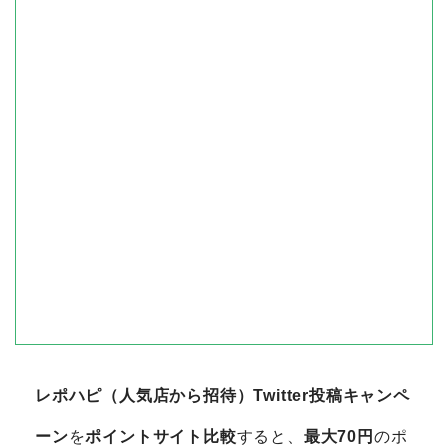
レポハピ（人気店から招待）Twitter投稿キャンペ
ーン
を
ポイントサイト比較
すると、
最大70円
のポ