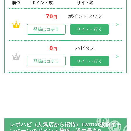
順位
ポイント数
サイト名
70
ポイントタウン
円
＞
1
登録はコチラ
サイトへ行く
0
ハピタス
円
＞
2
登録はコチラ
サイトへ行く
レポハピ（人気店から招待）Twitter投稿キャ
ンペーンのポイント推移・過去最高P