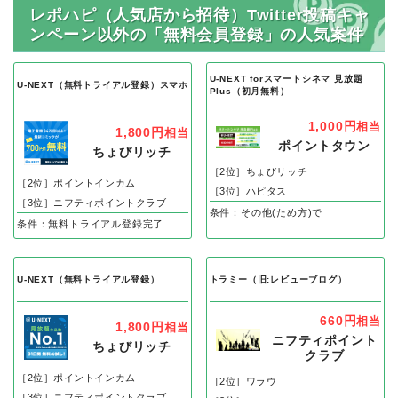
レポハピ（人気店から招待）Twitter投稿キャ
ンペーン以外の「無料会員登録」の人気案件
U-NEXT forスマートシネマ 見放題
U-NEXT（無料トライアル登録）スマホ
Plus（初月無料）
1,000円
相当
1,800円
相当
ポイントタウン
ちょびリッチ
［2位］ちょびリッチ
［2位］ポイントインカム
［3位］ハピタス
［3位］ニフティポイントクラブ
条件：その他(ため方)で
条件：無料トライアル登録完了
U-NEXT（無料トライアル登録）
トラミー（旧:レビューブログ）
660円
相当
1,800円
相当
ニフティポイント
ちょびリッチ
クラブ
［2位］ポイントインカム
［2位］ワラウ
［3位］ニフティポイントクラブ