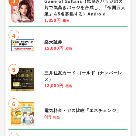
3
Game of Sultans（気高きバッジの欠
片で気高きバッジを合成し、「帝国五人
衆」を5名募集する）Android
1,350円
相当
4
楽天証券
12,000円
相当
5
三井住友カード ゴールド（ナンバーレ
ス）
13,000円
相当
6
電気料金・ガス比較「エネチェンジ」
0円
相当