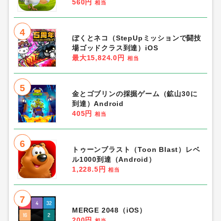
560円
相当
4
ぼくとネコ（StepUpミッションで闘技
場ゴッドクラス到達）iOS
最大15,824.0円
相当
5
金とゴブリンの採掘ゲーム（鉱山30に
到達）Android
405円
相当
6
トゥーンブラスト（Toon Blast）レベ
ル1000到達（Android）
1,228.5円
相当
7
MERGE 2048（iOS）
200円
相当