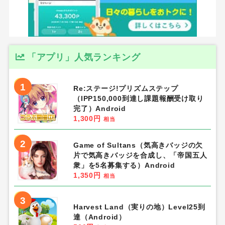
「アプリ」人気ランキング
1
Re:ステージ!プリズムステップ
（IPP150,000到達し課題報酬受け取り
完了）Android
1,300円
相当
2
Game of Sultans（気高きバッジの欠
片で気高きバッジを合成し、「帝国五人
衆」を5名募集する）Android
1,350円
相当
3
Harvest Land（実りの地）Level25到
達（Android）