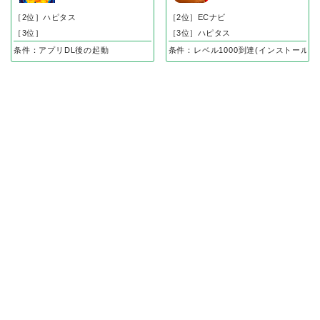
［2位］ハピタス
［2位］ECナビ
［3位］
［3位］ハピタス
条件：アプリDL後の起動
条件：レベル1000到達(インストール後