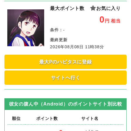
最大ポイント数
お気に入り
0
円
相当
条件：
-
最終更新
2026年08月08日 11時38分
最大Pのハピタスに登録
サイトへ行く
彼女の腹ん中（Android）
のポイントサイト別比較
順位
ポイント数
サイト名