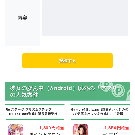
内容
彼女の腹ん中（Android）以外の「アプリ」
の人気案件
Re:ステージ!プリズムステップ
Game of Sultans（気高きバッジの欠
（IPP150,000到達し課題報酬受け取
片で気高きバッジを合成し、「帝国五
り完了）Android
人衆」を5名募集する）Android
1,300円
1,350円
相当
相当
ポイントタウン
ECナビ