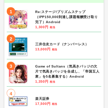
1
Re:ステージ!プリズムステップ
（IPP150,000到達し課題報酬受け取り
完了）Android
1,300円
相当
2
三井住友カード（ナンバーレス）
13,000円
相当
3
Game of Sultans（気高きバッジの欠
片で気高きバッジを合成し、「帝国五人
衆」を5名募集する）Android
1,350円
相当
4
楽天証券
17,500円
相当