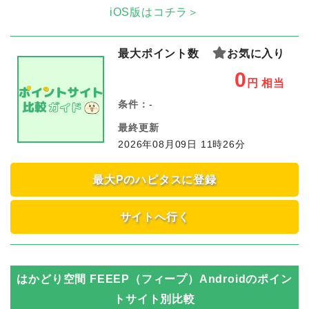
iOS版はコチラ＞
最大ポイント数
お気に入り
0
円
相当
条件：
-
最終更新
2026年08月09日 11時26分
最大Pのハピタスに登録
サイトへ行く
はかどり空間 FEEEP（フィープ）Android
のポイン
トサイト別比較