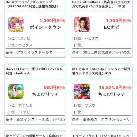
Re:ステージ!プリズムステップ
Game of Sultans（気高きバッジの欠
（IPP150,000到達し課題報酬受け取
片で気高きバッジを合成し、「帝国五
り完了）Android
人衆」を5名募集する）Android
1,300円
1,350円
相当
相当
ポイントタウン
ECナビ
［2位］ECナビ
［2位］ハピタス
［3位］ハピタス
［3位］
条件：アプリインストールで
条件：30日以内に気高きバッジの欠片
Harvest Land（実りの地）Level25
ぼくとネコ（StepUpミッションで闘技
到達（Android）
場ゴッドクラス到達）iOS
560円
15,824.0円
相当
相当
ちょびリッチ
ちょびリッチ
［2位］すぐたま
［2位］ワラウ
［3位］ECナビ
［3位］
条件：新規インストール後、レベル25到達で成果
条件：遷移先の「アプリdeちょ～リッ
金とゴブリンの採掘ゲーム（鉱山30に
トゥーンブラスト（Toon Blast）レベ