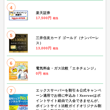
4
楽天証券
17,500円
相当
5
三井住友カード ゴールド（ナンバーレ
ス）
13,000円
相当
6
電気料金・ガス比較「エネチェンジ」
0円
相当
7
エックスサーバーを割引＆公式キャンペ
ーン適用でお得に申込み！Xserverはポ
イントサイト経由で入会できませんが、
ポイントサイト比較ガイドオリジナル割