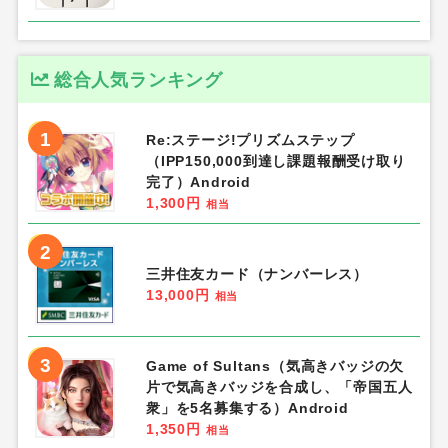
総合人気ランキング
1
Re:ステージ!プリズムステップ
（IPP150,000到達し課題報酬受け取り
完了）Android
1,300円
相当
2
三井住友カード（ナンバーレス）
13,000円
相当
3
Game of Sultans（気高きバッジの欠
片で気高きバッジを合成し、「帝国五人
衆」を5名募集する）Android
1,350円
相当