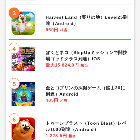
3
Harvest Land（実りの地）Level25到
達（Android）
560円
相当
4
ぼくとネコ（StepUpミッションで闘技
場ゴッドクラス到達）iOS
最大15,824.0円
相当
5
金とゴブリンの採掘ゲーム（鉱山30に
到達）Android
405円
相当
6
トゥーンブラスト（Toon Blast）レベ
ル1000到達（Android）
1,228.5円
相当