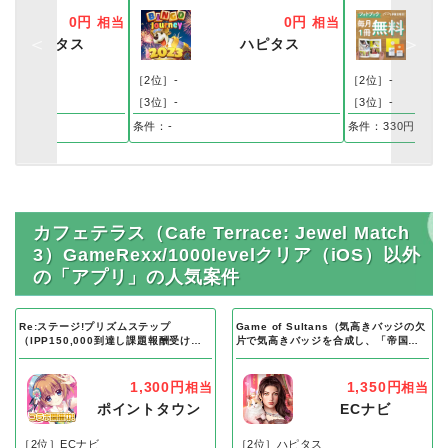
0円
0円
相当
相当
ハピタス
ハピタス
ポ
［2位］-
［2位］-
［3位］-
［3位］-
条件：-
条件：330円コー
カフェテラス（Cafe Terrace: Jewel Match
3）GameRexx/1000levelクリア（iOS）以外
の「アプリ」の人気案件
Re:ステージ!プリズムステップ
Game of Sultans（気高きバッジの欠
（IPP150,000到達し課題報酬受け取
片で気高きバッジを合成し、「帝国五
り完了）Android
人衆」を5名募集する）Android
1,300円
1,350円
相当
相当
ポイントタウン
ECナビ
［2位］ECナビ
［2位］ハピタス