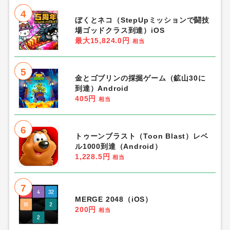
4
ぼくとネコ（StepUpミッションで闘技
場ゴッドクラス到達）iOS
最大15,824.0円
相当
5
金とゴブリンの採掘ゲーム（鉱山30に
到達）Android
405円
相当
6
トゥーンブラスト（Toon Blast）レベ
ル1000到達（Android）
1,228.5円
相当
7
MERGE 2048（iOS）
200円
相当