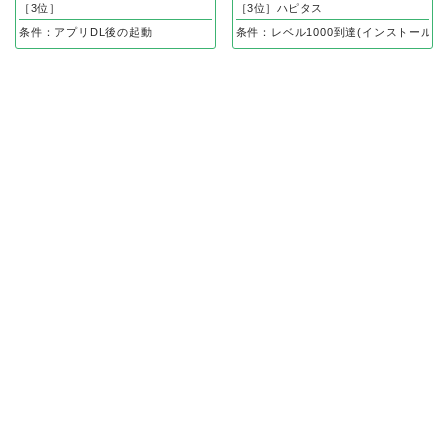
［3位］
［3位］ハピタス
条件：アプリDL後の起動
条件：レベル1000到達(インストール後