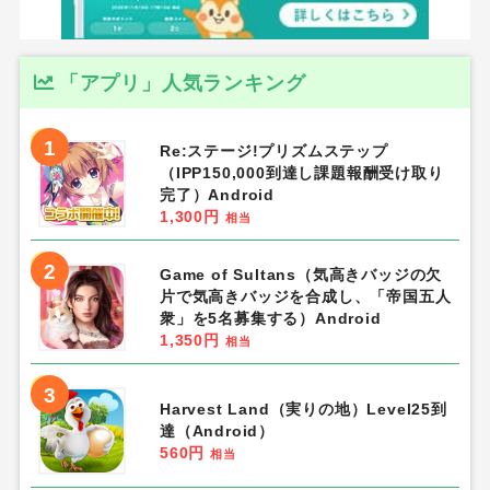
「アプリ」人気ランキング
1
Re:ステージ!プリズムステップ
（IPP150,000到達し課題報酬受け取り
完了）Android
1,300円
相当
2
Game of Sultans（気高きバッジの欠
片で気高きバッジを合成し、「帝国五人
衆」を5名募集する）Android
1,350円
相当
3
Harvest Land（実りの地）Level25到
達（Android）
560円
相当