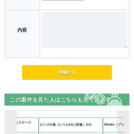
内容
この案件を見た人はこちらも見ています
-運転ゲーム（ステージ
ビンゴの旅（レベル60に到達）iOS
PRIMII（プリミィ
S