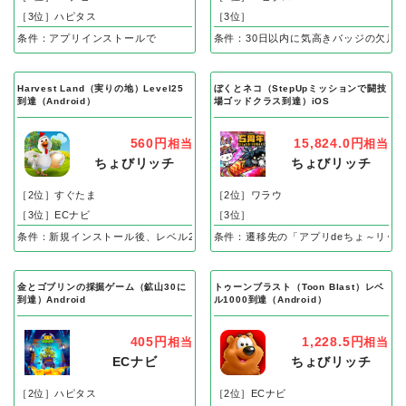
［3位］ハピタス
［3位］
条件：アプリインストールで
条件：30日以内に気高きバッジの欠片
Harvest Land（実りの地）Level25
ぼくとネコ（StepUpミッションで闘技
到達（Android）
場ゴッドクラス到達）iOS
560円
15,824.0円
相当
相当
ちょびリッチ
ちょびリッチ
［2位］すぐたま
［2位］ワラウ
［3位］ECナビ
［3位］
条件：新規インストール後、レベル25到達で成果
条件：遷移先の「アプリdeちょ～リッ
金とゴブリンの採掘ゲーム（鉱山30に
トゥーンブラスト（Toon Blast）レベ
到達）Android
ル1000到達（Android）
405円
1,228.5円
相当
相当
ECナビ
ちょびリッチ
［2位］ハピタス
［2位］ECナビ