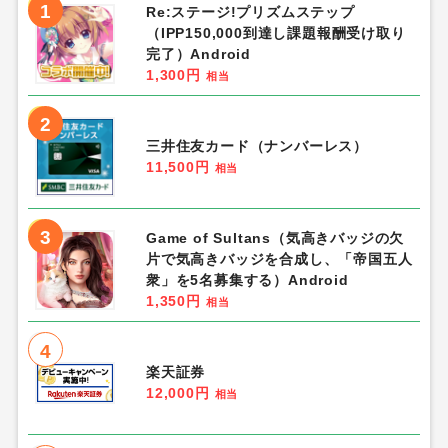
1
Re:ステージ!プリズムステップ
（IPP150,000到達し課題報酬受け取り
完了）Android
1,300円
相当
2
三井住友カード（ナンバーレス）
11,500円
相当
3
Game of Sultans（気高きバッジの欠
片で気高きバッジを合成し、「帝国五人
衆」を5名募集する）Android
1,350円
相当
4
楽天証券
12,000円
相当