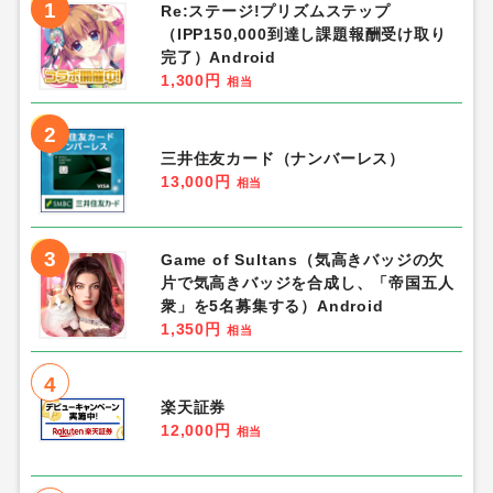
1
Re:ステージ!プリズムステップ
（IPP150,000到達し課題報酬受け取り
完了）Android
1,300円
相当
2
三井住友カード（ナンバーレス）
13,000円
相当
3
Game of Sultans（気高きバッジの欠
片で気高きバッジを合成し、「帝国五人
衆」を5名募集する）Android
1,350円
相当
4
楽天証券
12,000円
相当