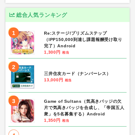
総合人気ランキング
1
Re:ステージ!プリズムステップ
（IPP150,000到達し課題報酬受け取り
完了）Android
1,300円
相当
2
三井住友カード（ナンバーレス）
13,000円
相当
3
Game of Sultans（気高きバッジの欠
片で気高きバッジを合成し、「帝国五人
衆」を5名募集する）Android
1,350円
相当