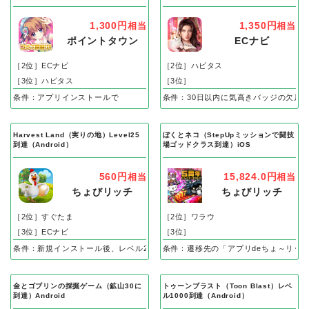
り完了）Android
人衆」を5名募集する）Android
1,300円
1,350円
相当
相当
ポイントタウン
ECナビ
［2位］ECナビ
［2位］ハピタス
［3位］ハピタス
［3位］
条件：アプリインストールで
条件：30日以内に気高きバッジの欠片
Harvest Land（実りの地）Level25
ぼくとネコ（StepUpミッションで闘技
到達（Android）
場ゴッドクラス到達）iOS
560円
15,824.0円
相当
相当
ちょびリッチ
ちょびリッチ
［2位］すぐたま
［2位］ワラウ
［3位］ECナビ
［3位］
条件：新規インストール後、レベル25到達で成果
条件：遷移先の「アプリdeちょ～リッ
金とゴブリンの採掘ゲーム（鉱山30に
トゥーンブラスト（Toon Blast）レベ
到達）Android
ル1000到達（Android）