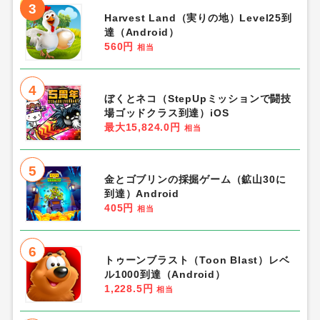
3
Harvest Land（実りの地）Level25到
達（Android）
560円
相当
4
ぼくとネコ（StepUpミッションで闘技
場ゴッドクラス到達）iOS
最大15,824.0円
相当
5
金とゴブリンの採掘ゲーム（鉱山30に
到達）Android
405円
相当
6
トゥーンブラスト（Toon Blast）レベ
ル1000到達（Android）
1,228.5円
相当