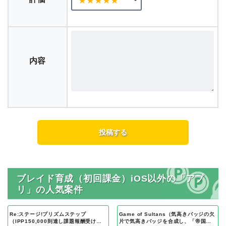
内容
ブレイド育成（初回課金）iOS以外の「アプ
リ」の人気案件
Re:ステージ!プリズムステップ
Game of Sultans（気高きバッジの欠
（IPP150,000到達し課題報酬受け取
片で気高きバッジを合成し、「帝国五