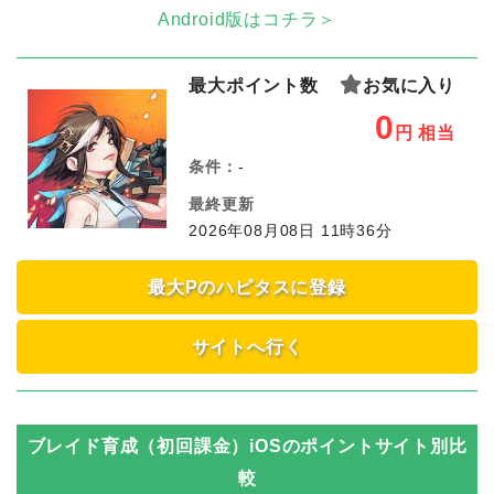
Android版はコチラ＞
最大ポイント数
お気に入り
0
円
相当
条件：
-
最終更新
2026年08月08日 11時36分
最大Pのハピタスに登録
サイトへ行く
ブレイド育成（初回課金）iOS
のポイントサイト別比
較