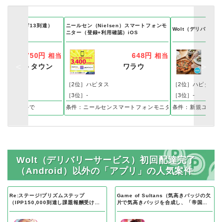
ruise（ワールド13到達）
ニールセン（Nielsen）スマートフォンモ
Wolt（デリバリー
ニター（登録+利用確認）iOS
750円
648円
相当
相当
ポイントタウン
ワラウ
ス
［2位］ハピタス
［2位］ハピタス
［3位］-
［3位］-
インストールで
条件：ニールセンスマートフォンモニター(iPhone版)登録
条件：新規ユーザ
Wolt（デリバリーサービス）初回配達完了
（Android）以外の「アプリ」の人気案件
Re:ステージ!プリズムステップ
Game of Sultans（気高きバッジの欠
（IPP150,000到達し課題報酬受け取
片で気高きバッジを合成し、「帝国五
り完了）Android
人衆」を5名募集する）Android