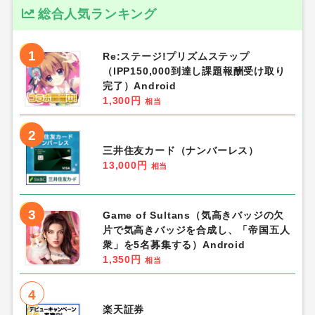
総合人気ランキング
1
Re:ステージ!プリズムステップ
（IPP150,000到達し課題報酬受け取り
完了）Android
1,300円
相当
2
三井住友カード（ナンバーレス）
13,000円
相当
3
Game of Sultans（気高きバッジの欠
片で気高きバッジを合成し、「帝国五人
衆」を5名募集する）Android
1,350円
相当
4
楽天証券