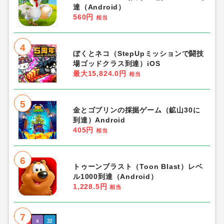
達（Android）
560円
相当
4
ぼくとネコ（StepUpミッションで闘技
場ゴッドクラス到達）iOS
最大15,824.0円
相当
5
金とゴブリンの採掘ゲーム（鉱山30に
到達）Android
405円
相当
6
トゥーンブラスト（Toon Blast）レベ
ル1000到達（Android）
1,228.5円
相当
7