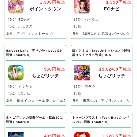
1,300円
1,350円
相当
相当
ポイントタウン
ECナビ
［2位］ECナビ
［2位］ハピタス
［3位］ハピタス
［3位］
条件：アプリインストールで
条件：30日以内に気高きバッジの欠片
Harvest Land（実りの地）Level25
ぼくとネコ（StepUpミッションで闘技
到達（Android）
場ゴッドクラス到達）iOS
560円
15,824.0円
相当
相当
ちょびリッチ
ちょびリッチ
［2位］すぐたま
［2位］ワラウ
［3位］ECナビ
［3位］
条件：新規インストール後、レベル25到達で成果
条件：遷移先の「アプリdeちょ～リッ
金とゴブリンの採掘ゲーム（鉱山30に
トゥーンブラスト（Toon Blast）レベ
到達）Android
ル1000到達（Android）
405円
1,228.5円
相当
相当