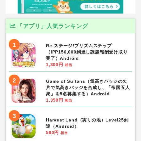
「アプリ」人気ランキング
1
Re:ステージ!プリズムステップ
（IPP150,000到達し課題報酬受け取り
完了）Android
1,300円
相当
2
Game of Sultans（気高きバッジの欠
片で気高きバッジを合成し、「帝国五人
衆」を5名募集する）Android
1,350円
相当
3
Harvest Land（実りの地）Level25到
達（Android）
560円
相当