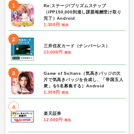
1
Re:ステージ!プリズムステップ
（IPP150,000到達し課題報酬受け取り
完了）Android
1,300円
相当
2
三井住友カード（ナンバーレス）
13,000円
相当
3
Game of Sultans（気高きバッジの欠
片で気高きバッジを合成し、「帝国五人
衆」を5名募集する）Android
1,350円
相当
4
楽天証券
12,000円
相当