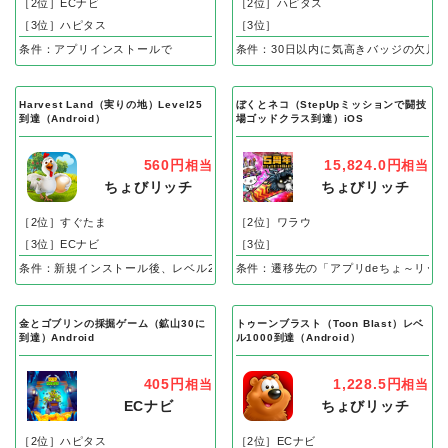
［2位］ECナビ
［2位］ハピタス
［3位］ハピタス
［3位］
条件：アプリインストールで
条件：30日以内に気高きバッジの欠片
Harvest Land（実りの地）Level25
ぼくとネコ（StepUpミッションで闘技
到達（Android）
場ゴッドクラス到達）iOS
560円
15,824.0円
相当
相当
ちょびリッチ
ちょびリッチ
［2位］すぐたま
［2位］ワラウ
［3位］ECナビ
［3位］
条件：新規インストール後、レベル25到達で成果
条件：遷移先の「アプリdeちょ～リッ
金とゴブリンの採掘ゲーム（鉱山30に
トゥーンブラスト（Toon Blast）レベ
到達）Android
ル1000到達（Android）
405円
1,228.5円
相当
相当
ECナビ
ちょびリッチ
［2位］ハピタス
［2位］ECナビ