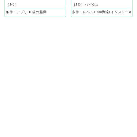
［3位］
［3位］ハピタス
条件：アプリDL後の起動
条件：レベル1000到達(インストール後