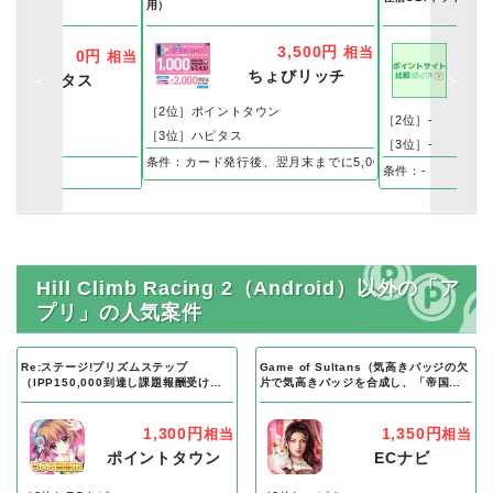
リア）iOS
用）
3,500円
相当
0円
相当
ちょびリッチ
ハピタス
［2位］ポイントタウン
［2位］-
［3位］ハピタス
［3位］-
条件：カード発行後、翌月末までに5,000円（税込）以上
条件：-
Hill Climb Racing 2（Android）以外の「ア
プリ」の人気案件
Re:ステージ!プリズムステップ
Game of Sultans（気高きバッジの欠
（IPP150,000到達し課題報酬受け取
片で気高きバッジを合成し、「帝国五
り完了）Android
人衆」を5名募集する）Android
1,300円
1,350円
相当
相当
ポイントタウン
ECナビ