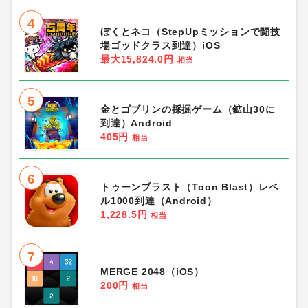
4
ぼくとネコ（StepUpミッションで闘技
場ゴッドクラス到達）iOS
最大15,824.0円
相当
5
金とゴブリンの採掘ゲーム（鉱山30に
到達）Android
405円
相当
6
トゥーンブラスト（Toon Blast）レベ
ル1000到達（Android）
1,228.5円
相当
7
MERGE 2048（iOS）
200円
相当