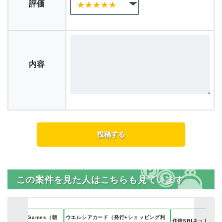
評価
内容
この案件を見た人はこちらも見ています
Restaurant Games（朝
ウエルシアカード（発行+ショッピング利
住信SBIネット銀行