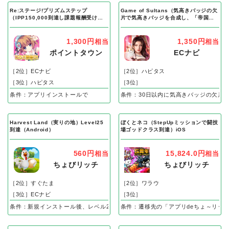
Re:ステージ!プリズムステップ
Game of Sultans（気高きバッジの欠
（IPP150,000到達し課題報酬受け取
片で気高きバッジを合成し、「帝国五
り完了）Android
人衆」を5名募集する）Android
1,300円
1,350円
相当
相当
ポイントタウン
ECナビ
［2位］ECナビ
［2位］ハピタス
［3位］ハピタス
［3位］
条件：アプリインストールで
条件：30日以内に気高きバッジの欠片
Harvest Land（実りの地）Level25
ぼくとネコ（StepUpミッションで闘技
到達（Android）
場ゴッドクラス到達）iOS
560円
15,824.0円
相当
相当
ちょびリッチ
ちょびリッチ
［2位］すぐたま
［2位］ワラウ
［3位］ECナビ
［3位］
条件：新規インストール後、レベル25到達で成果
条件：遷移先の「アプリdeちょ～リッ