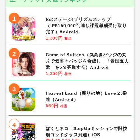
1
Re:ステージ!プリズムステップ
（IPP150,000到達し課題報酬受け取り
完了）Android
1,300円
相当
2
Game of Sultans（気高きバッジの欠
片で気高きバッジを合成し、「帝国五人
衆」を5名募集する）Android
1,350円
相当
3
Harvest Land（実りの地）Level25到
達（Android）
560円
相当
4
ぼくとネコ（StepUpミッションで闘技
場ゴッドクラス到達）iOS