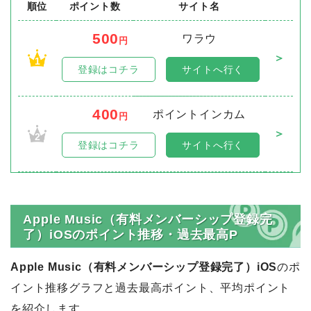
順位
ポイント数
サイト名
500
ワラウ
円
＞
1
登録はコチラ
サイトへ行く
400
ポイントインカム
円
＞
2
登録はコチラ
サイトへ行く
Apple Music（有料メンバーシップ登録完
了）iOSのポイント推移・過去最高P
Apple Music（有料メンバーシップ登録完了）iOS
のポ
イント推移グラフと過去最高ポイント、平均ポイント
を紹介します。