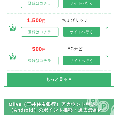
登録はコチラ
サイトへ行く
1,500
ちょびリッチ
円
＞
4
登録はコチラ
サイトへ行く
500
ECナビ
円
＞
5
登録はコチラ
サイトへ行く
Olive（三井住友銀行）アカウント申込
（Android）のポイント推移・過去最高P