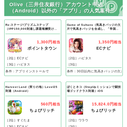
Olive（三井住友銀行）アカウント申込
（Android）以外の「アプリ」の人気案件
Re:ステージ!プリズムステップ
Game of Sultans（気高きバッジの欠
（IPP150,000到達し課題報酬受け取
片で気高きバッジを合成し、「帝国五
り完了）Android
人衆」を5名募集する）Android
1,300円
1,350円
相当
相当
ポイントタウン
ECナビ
［2位］ECナビ
［2位］ハピタス
［3位］ハピタス
［3位］
条件：アプリインストールで
条件：30日以内に気高きバッジの欠片
Harvest Land（実りの地）Level25
ぼくとネコ（StepUpミッションで闘技
到達（Android）
場ゴッドクラス到達）iOS
560円
15,824.0円
相当
相当
ちょびリッチ
ちょびリッチ
［2位］すぐたま
［2位］ワラウ
［3位］ECナビ
［3位］