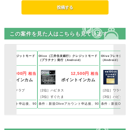
この案件を見た人はこちらも見ています
住友銀行）クレジットモード
Olive（三井住友銀行）クレジットモード
Oliveフレキシブル
（プラチナ）発行（Android）
（Android）
5,000円
12,500円
相当
相当
ポイントインカム
ポイントインカム
ポ
ィポイントクラブ
［2位］ハピタス
［2位］ワラウ
ま
［3位］すぐたま
［3位］ハピタス
veフレキシブルペイ 一般クレジットモード追加
veアカウント申込後、90日以内にOliveフレキシブルペイ 一般クレジットモード追加
条件：新規Oliveアカウント申込後、90日以内にOlive
条件：新規Oliv