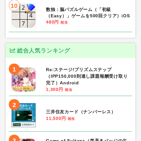
10
数独：脳パズルゲーム（「初級
（Easy）」ゲームを500回クリア）iOS
480円
相当
総合人気ランキング
1
Re:ステージ!プリズムステップ
（IPP150,000到達し課題報酬受け取り
完了）Android
1,300円
相当
2
三井住友カード（ナンバーレス）
11,500円
相当
3
Game of Sultans（気高きバッジの欠