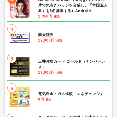
片で気高きバッジを合成し、「帝国五人
衆」を5名募集する）Android
1,350円
相当
4
楽天証券
12,000円
相当
5
三井住友カード ゴールド（ナンバーレ
ス）
13,000円
相当
6
電気料金・ガス比較「エネチェンジ」
0円
相当