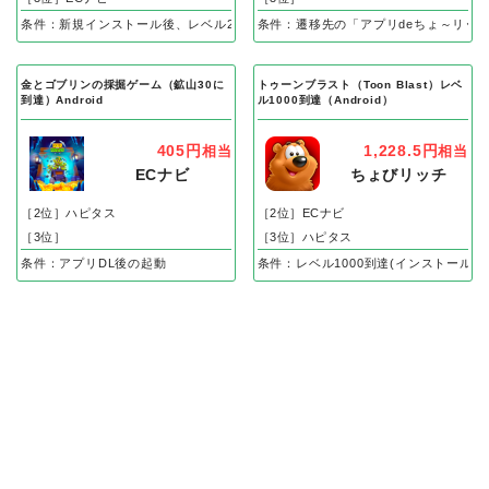
条件：新規インストール後、レベル25到達で成果
条件：遷移先の「アプリdeちょ～リッ
金とゴブリンの採掘ゲーム（鉱山30に
トゥーンブラスト（Toon Blast）レベ
到達）Android
ル1000到達（Android）
405円
1,228.5円
相当
相当
ECナビ
ちょびリッチ
［2位］ハピタス
［2位］ECナビ
［3位］
［3位］ハピタス
条件：アプリDL後の起動
条件：レベル1000到達(インストール後