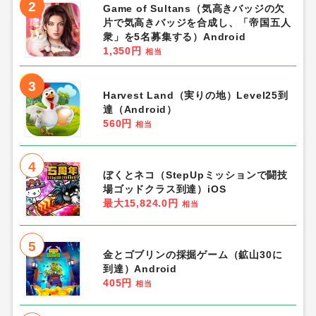
2
Game of Sultans（気高きバッジの欠
片で気高きバッジを合成し、「帝国五人
衆」を5名募集する）Android
1,350円
相当
3
Harvest Land（実りの地）Level25到
達（Android）
560円
相当
4
ぼくとネコ（StepUpミッションで闘技
場ゴッドクラス到達）iOS
最大15,824.0円
相当
5
金とゴブリンの採掘ゲーム（鉱山30に
到達）Android
405円
相当