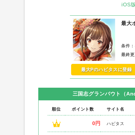
iO
最大
条件：
最終更
最大Pのハピタスに登録
三国志グランバウト（Andr