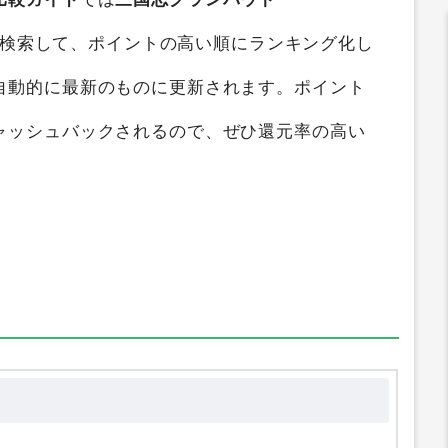
ントサイト比較
すると、
最大0円
のポイントを獲
比較ガイド
では
三国志グランバウト
断検索して、ポイントの高い順にランキング化し
自動的に最新のものに更新されます。ポイント
ャッシュバックされるので、ぜひ還元率の高い