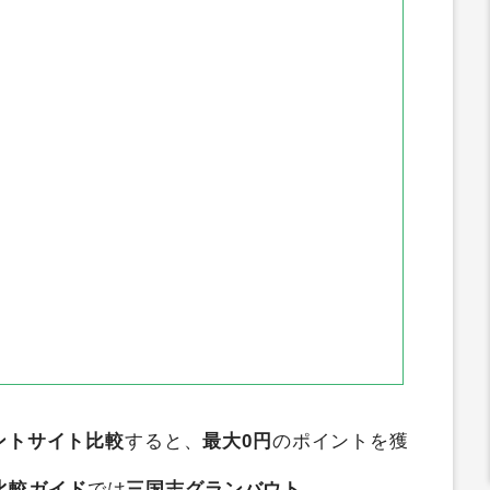
ECナビ
GetMoney
アメフリ
ワラウ