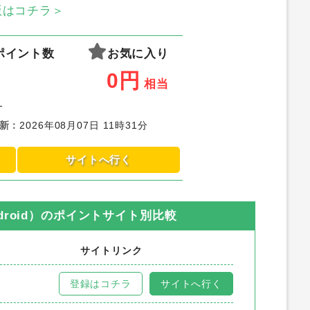
S版はコチラ＞
ポイント数
お気に入り
0
円
相当
-
新
：
2026年08月07日 11時31分
サイトへ行く
oid）
のポイントサイト別比較