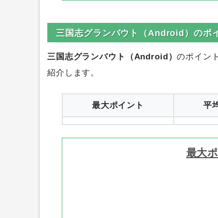
順位
ポイント数
サイト名
0円
ハピタス
1
三国志グランバウト（Android）の
三国志グランバウト（Android）
のポイン
紹介します。
最大ポイント
平
最大