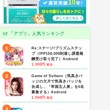
「アプリ」人気ランキング
1
Re:ステージ!プリズムステッ
プ（IPP150,000到達し課題報
酬受け取り完了）Android
1,300円
相当
2
Game of Sultans（気高きバ
ッジの欠片で気高きバッジを
合成し、「帝国五人衆」を5名
募集する）Android
1,350円
相当
3