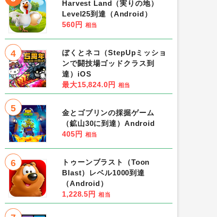
Harvest Land（実りの地）
Level25到達（Android）
560円
相当
4
ぼくとネコ（StepUpミッショ
ンで闘技場ゴッドクラス到
達）iOS
最大15,824.0円
相当
5
金とゴブリンの採掘ゲーム
（鉱山30に到達）Android
405円
相当
6
トゥーンブラスト（Toon
Blast）レベル1000到達
（Android）
1,228.5円
相当