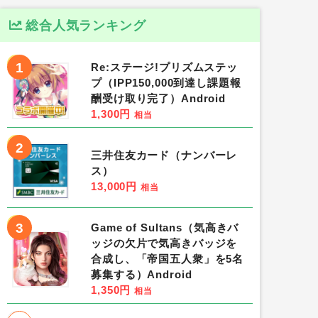
総合人気ランキング
1
Re:ステージ!プリズムステッ
プ（IPP150,000到達し課題報
酬受け取り完了）Android
1,300円
相当
2
三井住友カード（ナンバーレ
ス）
13,000円
相当
3
Game of Sultans（気高きバ
ッジの欠片で気高きバッジを
合成し、「帝国五人衆」を5名
募集する）Android
1,350円
相当