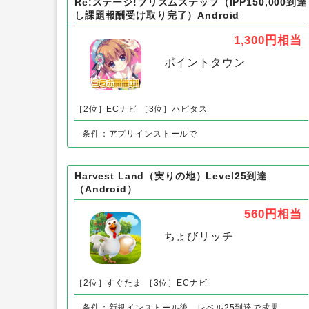
三国志グランバウト（Android）以
Re:ステージ!プリズムステップ（IPP150,000到達
し課題報酬受け取り完了）Android
1,300円
相当
ポイントタウン
［2位］ECナビ
［3位］ハピタス
条件：アプリインストールで
Harvest Land（実りの地）Level25到達
（Android）
560円
相当
ちょびリッチ