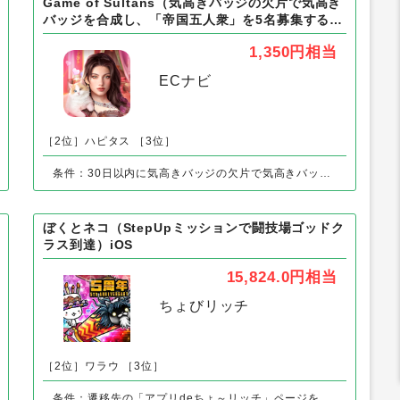
外の「アプリ」の人気案件
Game of Sultans（気高きバッジの欠片で気高き
バッジを合成し、「帝国五人衆」を5名募集する）
Android
1,350円
相当
ECナビ
［2位］ハピタス
［3位］
条件：30日以内に気高きバッジの欠片で気高きバッジを合成し、「帝国五人衆」を5名募集する
ぼくとネコ（StepUpミッションで闘技場ゴッドク
ラス到達）iOS
15,824.0円
相当
ちょびリッチ