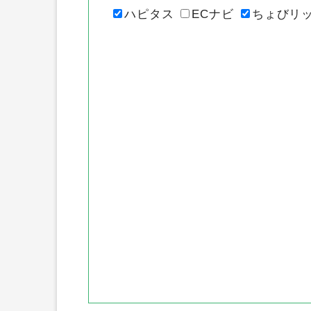
各ポイントサ
ハピタス
ECナビ
ちょびリ