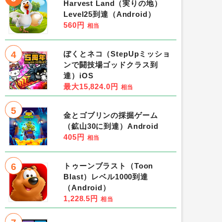
Harvest Land（実りの地）
Level25到達（Android）
560円
相当
4
ぼくとネコ（StepUpミッショ
ンで闘技場ゴッドクラス到
達）iOS
最大15,824.0円
相当
5
金とゴブリンの採掘ゲーム
（鉱山30に到達）Android
405円
相当
6
トゥーンブラスト（Toon
Blast）レベル1000到達
（Android）
1,228.5円
相当