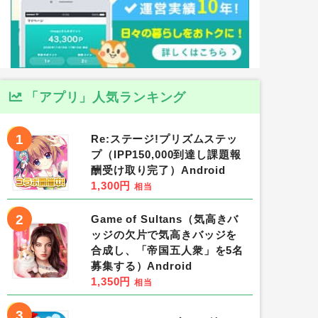
「アプリ」人気ランキング
1
Re:ステージ!プリズムステッ
プ（IPP150,000到達し課題報
酬受け取り完了）Android
1,300円
相当
2
Game of Sultans（気高きバ
ッジの欠片で気高きバッジを
合成し、「帝国五人衆」を5名
募集する）Android
1,350円
相当
3