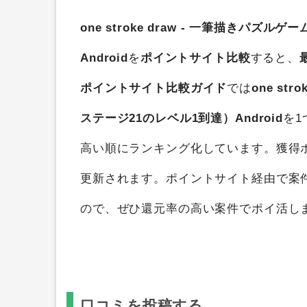
one stroke draw - 一筆描きパズル
Android
を
ポイントサイト比較
すると、
ポイントサイト比較ガイド
では
one st
ステージ21のレベル1到達）Android
を
高い順にランキング化しています。獲得
更新されます。ポイントサイト経由で案
ので、ぜひ還元率の高い案件でポイ活し