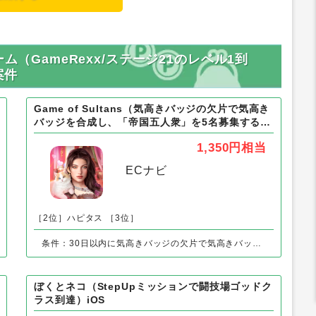
ルゲーム（GameRexx/ステージ21のレベル1到
案件
Game of Sultans（気高きバッジの欠片で気高き
バッジを合成し、「帝国五人衆」を5名募集する）
Android
1,350円
相当
ECナビ
［2位］ハピタス
［3位］
条件：30日以内に気高きバッジの欠片で気高きバッジを合成し、「帝国五人衆」を5名募集する