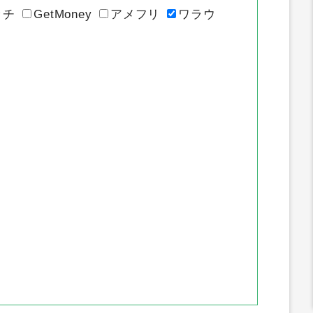
イトのポイント推移
ッチ
GetMoney
アメフリ
ワラウ