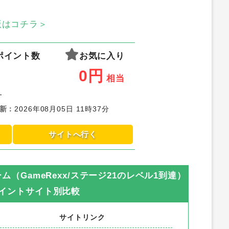
S版はコチラ＞
ポイント数
お気に入り
0
円
相当
-
新
：
2026年08月05日 11時37分
サイトへ行く
ルゲーム（GameRexx/ステージ21のレベル1到達）