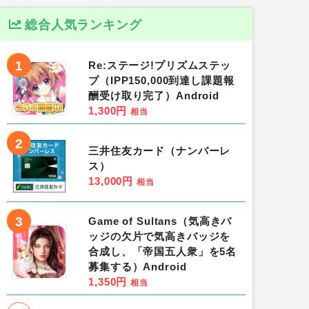
総合人気ランキング
1
Re:ステージ!プリズムステッ
プ（IPP150,000到達し課題報
酬受け取り完了）Android
1,300円
相当
2
三井住友カード（ナンバーレ
ス）
13,000円
相当
3
Game of Sultans（気高きバ
ッジの欠片で気高きバッジを
合成し、「帝国五人衆」を5名
募集する）Android
1,350円
相当