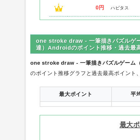
Android
のポ
順位
ポイント数
サイト名
0円
ハピタス
1
one stroke draw - 一筆描きパズ
達）Androidのポイント推移・過去最
one stroke draw - 一筆描きパズルゲー
のポイント推移グラフと過去最高ポイント
最大ポイント
平