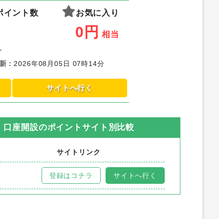
ポイント数
お気に入り
0
円
相当
-
新
：
2026年08月05日 07時14分
サイトへ行く
ド）口座開設
のポイントサイト別比較
サイトリンク
登録はコチラ
サイトへ行く