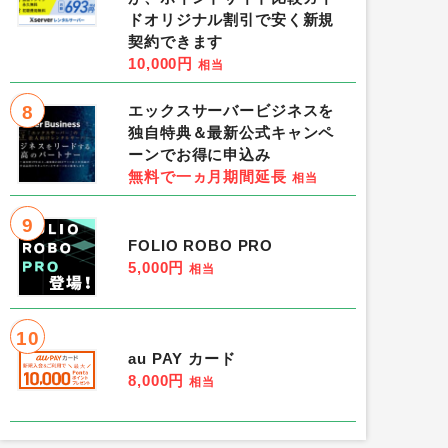
ドオリジナル割引で安く新規
契約できます
10,000円
相当
8
エックスサーバービジネスを
上取引）
りそな銀行（NISA口座開設）
独自特典＆最新公式キャンペ
ーンでお得に申込み
7,000円
相当
無料で一ヵ月期間延長
相当
位］
ハピタス
［1位］
9
FOLIO ROBO PRO
5,000円
3位］ECナビ
［2位］-
［3位］-
相当
取引
条件：-
10
au PAY カード
8,000円
相当