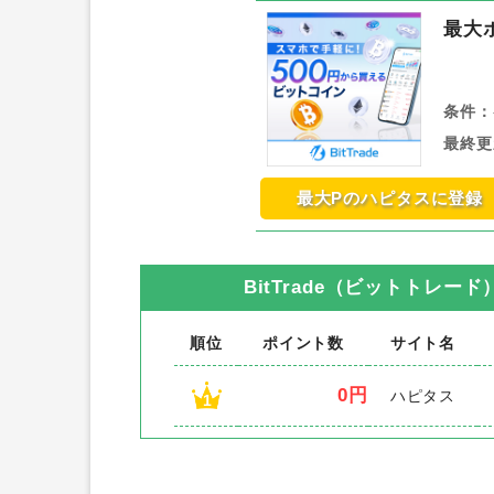
最大
条件：
最終更
最大Pのハピタスに登録
BitTrade（ビットトレー
順位
ポイント数
サイト名
0円
ハピタス
1