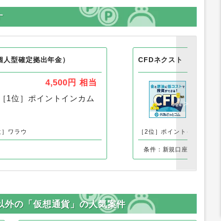
す
（個人型確定拠出年金）
CFDネクスト（10回以
4,500円
相当
［1位］
ポイントインカム
［1
位］ワラウ
［2位］ポイントインカム
［
条件：新規口座開設＋新規
開設以外の「仮想通貨」の人気案件