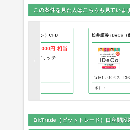
この案件を見た人はこちらも見ていま
pan （オアンダ ジャパン）CFD
松井証券 iDeCo
5,000円
相当
［1位］
ちょびリッチ
ス
［3位］-
［2位］ハピタス
［3
引完了
条件：-
BitTrade（ビットトレード）口座