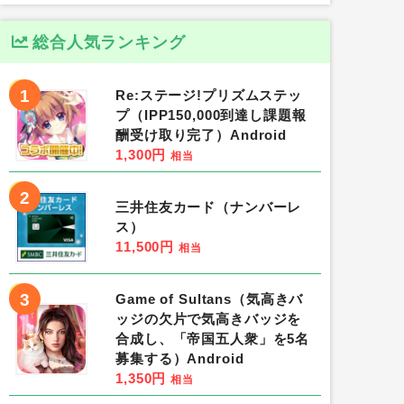
総合人気ランキング
1
Re:ステージ!プリズムステッ
プ（IPP150,000到達し課題報
酬受け取り完了）Android
1,300円
相当
2
三井住友カード（ナンバーレ
ス）
11,500円
相当
3
Game of Sultans（気高きバ
ッジの欠片で気高きバッジを
合成し、「帝国五人衆」を5名
募集する）Android
1,350円
相当