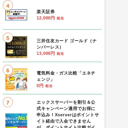
4
楽天証券
12,000円
相当
5
三井住友カード ゴールド（ナ
ンバーレス）
13,000円
相当
6
電気料金・ガス比較「エネチ
ェンジ」
0円
相当
7
エックスサーバーを割引＆公
式キャンペーン適用でお得に
申込み！Xserverはポイントサ
イト経由で入会できません
が、ポイントサイト比較ガイ