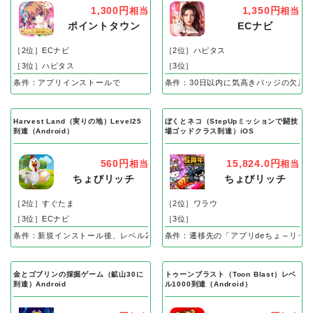
1,300円
1,350円
相当
相当
ポイントタウン
ECナビ
［2位］ECナビ
［2位］ハピタス
［3位］ハピタス
［3位］
条件：アプリインストールで
条件：30日以内に気高きバッジの欠片
Harvest Land（実りの地）Level25
ぼくとネコ（StepUpミッションで闘技
到達（Android）
場ゴッドクラス到達）iOS
560円
15,824.0円
相当
相当
ちょびリッチ
ちょびリッチ
［2位］すぐたま
［2位］ワラウ
［3位］ECナビ
［3位］
条件：新規インストール後、レベル25到達で成果
条件：遷移先の「アプリdeちょ～リッ
金とゴブリンの採掘ゲーム（鉱山30に
トゥーンブラスト（Toon Blast）レベ
到達）Android
ル1000到達（Android）