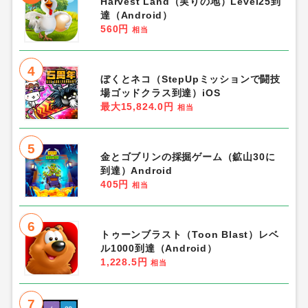
Harvest Land（実りの地）Level25到
達（Android）
560円
相当
4
ぼくとネコ（StepUpミッションで闘技
場ゴッドクラス到達）iOS
最大15,824.0円
相当
5
金とゴブリンの採掘ゲーム（鉱山30に
到達）Android
405円
相当
6
トゥーンブラスト（Toon Blast）レベ
ル1000到達（Android）
1,228.5円
相当
7