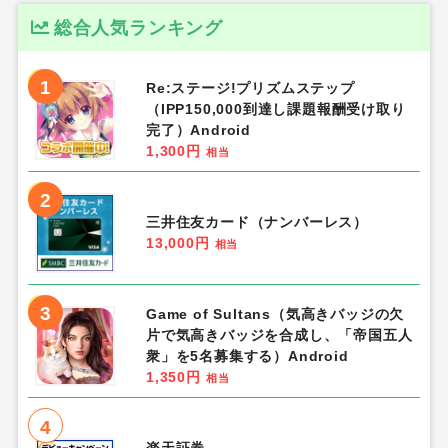
総合人気ランキング
1
Re:ステージ!プリズムステップ
（IPP150,000到達し課題報酬受け取り
完了）Android
1,300円
相当
2
三井住友カード（ナンバーレス）
13,000円
相当
3
Game of Sultans（気高きバッジの欠
片で気高きバッジを合成し、「帝国五人
衆」を5名募集する）Android
1,350円
相当
4
楽天証券