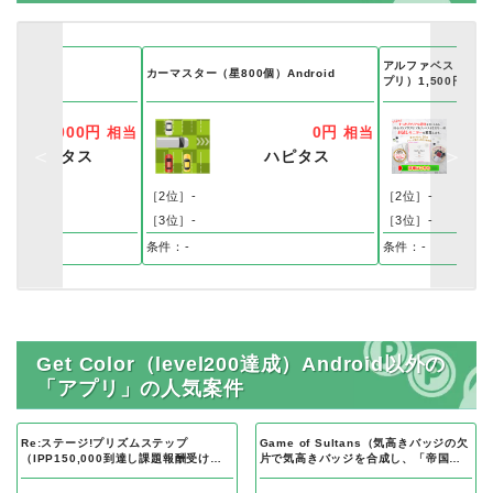
アルファベスト生ゼ
カーマスター（星800個）Android
プリ）1,500円モニ
7,000円
0円
相当
相当
ハピタス
ハピタス
トタウン
［2位］-
［2位］-
リッチ
［3位］-
［3位］-
込＋開通
条件：-
条件：-
Get Color（level200達成）Android以外の
「アプリ」の人気案件
Re:ステージ!プリズムステップ
Game of Sultans（気高きバッジの欠
（IPP150,000到達し課題報酬受け取
片で気高きバッジを合成し、「帝国五
り完了）Android
人衆」を5名募集する）Android