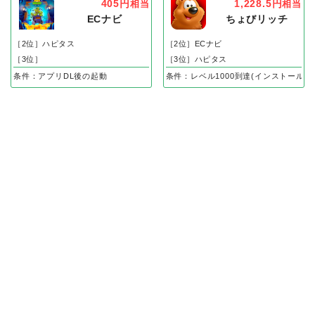
405円
1,228.5円
相当
相当
ECナビ
ちょびリッチ
［2位］ハピタス
［2位］ECナビ
［3位］
［3位］ハピタス
条件：アプリDL後の起動
条件：レベル1000到達(インストール後