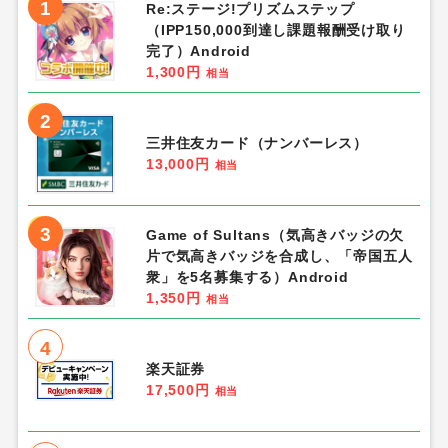
1
Re:ステージ!プリズムステップ
（IPP150,000到達し課題報酬受け取り
完了）Android
1,300円
相当
2
三井住友カード（ナンバーレス）
13,000円
相当
3
Game of Sultans（気高きバッジの欠
片で気高きバッジを合成し、「帝国五人
衆」を5名募集する）Android
1,350円
相当
4
楽天証券
17,500円
相当