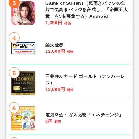
3
Game of Sultans（気高きバッジの欠
片で気高きバッジを合成し、「帝国五人
衆」を5名募集する）Android
1,350円
相当
4
楽天証券
12,000円
相当
5
三井住友カード ゴールド（ナンバーレ
ス）
13,000円
相当
6
電気料金・ガス比較「エネチェンジ」
0円
相当