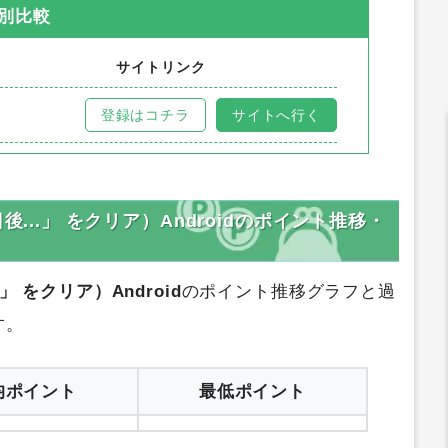
別比較
サイトリンク
登録はコチラ
サイトへ行く
27日後...」 をクリア）Androidのポイント推移・
..」 をクリア）Android
のポイント推移グラフと過
す。
均ポイント
最低ポイント