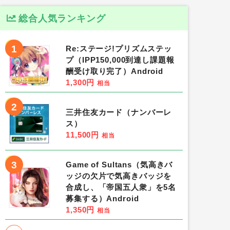
総合人気ランキング
1
Re:ステージ!プリズムステッ
プ（IPP150,000到達し課題報
酬受け取り完了）Android
1,300円
相当
2
三井住友カード（ナンバーレ
ス）
11,500円
相当
3
Game of Sultans（気高きバ
ッジの欠片で気高きバッジを
合成し、「帝国五人衆」を5名
募集する）Android
1,350円
相当