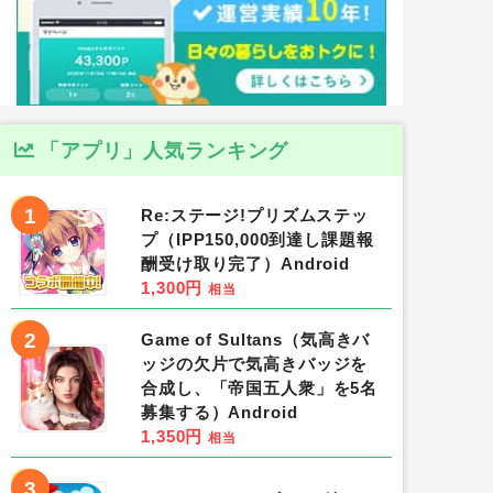
「アプリ」人気ランキング
1
Re:ステージ!プリズムステッ
プ（IPP150,000到達し課題報
酬受け取り完了）Android
1,300円
相当
2
Game of Sultans（気高きバ
ッジの欠片で気高きバッジを
合成し、「帝国五人衆」を5名
募集する）Android
1,350円
相当
3