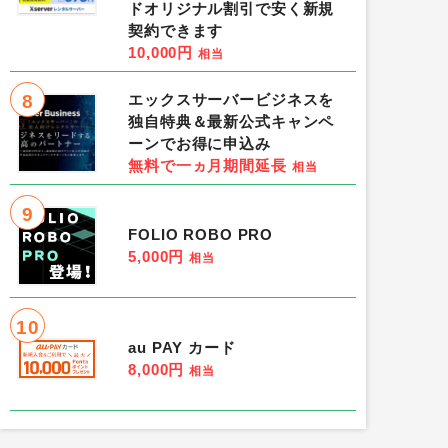
ドオリジナル割引で安く新規
契約できます
10,000円
相当
8
エックスサーバービジネスを
独自特典＆最新公式キャンペ
ーンでお得に申込み
無料で一ヵ月期間延長
相当
9
FOLIO ROBO PRO
（レベル15達成）
ペアリウム（ユーザーレベル70到
5,000円
相当
100円
相当
位］
ポイントタウン
［1位］
10
au PAY カード
8,000円
相当
［2位］-
［3位］-
で
条件：-