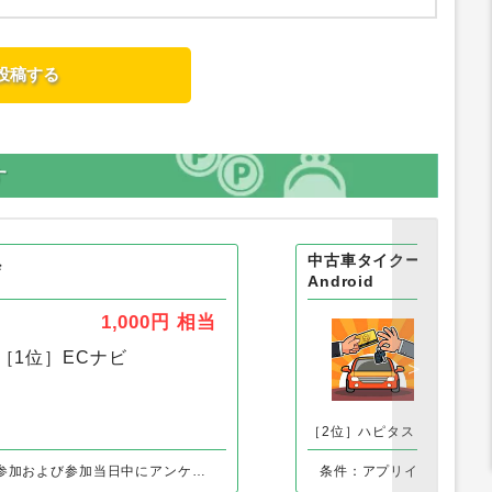
す
中古車タイクーンゲーム
ザ
Android
1,000円
相当
［1位］
ECナビ
［1
［2位］ハピタス
［3位］-
条件：新規セミナー参加および参加当日中にアンケート回答完了
条件：アプリインストール