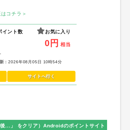
S版はコチラ＞
ポイント数
お気に入り
0
円
相当
-
新
：
2026年08月05日 10時54分
サイトへ行く
日後...」 をクリア）Android
のポイントサイト