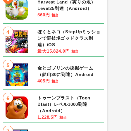
Harvest Land（実りの地）
Level25到達（Android）
560円
相当
4
ぼくとネコ（StepUpミッショ
ンで闘技場ゴッドクラス到
達）iOS
最大15,824.0円
相当
5
金とゴブリンの採掘ゲーム
（鉱山30に到達）Android
405円
相当
6
トゥーンブラスト（Toon
Blast）レベル1000到達
（Android）
1,228.5円
相当