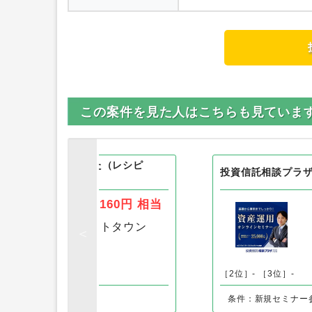
この案件を見た人はこちらも見ていま
ズ パンもはじめました（レシピ
投資信託相談プラ
Android
160円
相当
［1位］
ポイントタウン
ス
［3位］-
［2位］-
［3位］-
インストールで