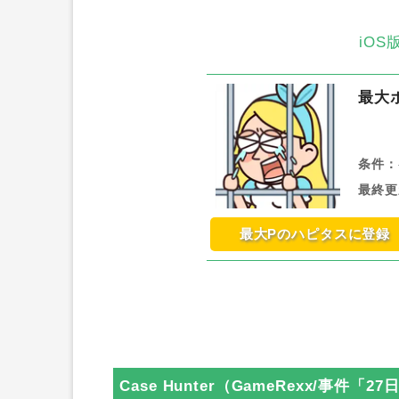
iO
最大
条件：
最終更
最大Pのハピタスに登録
Case Hunter（GameRexx/事件「27