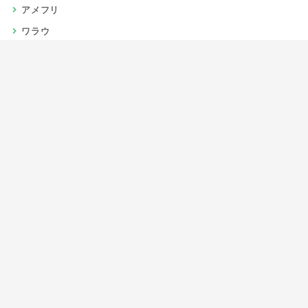
アメフリ
ワラウ
楽天リーベイツ
Gポイント
当サイトについて
運営者情報
お問い合わせ
CSR/SDGs活動
よくある質問
利用規約
プライバシーポリシー
サイトマップ
JIPC（日本インターネットポイント協議会）