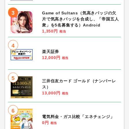
3
Game of Sultans（気高きバッジの欠
片で気高きバッジを合成し、「帝国五人
衆」を5名募集する）Android
1,350円
相当
4
楽天証券
12,000円
相当
5
三井住友カード ゴールド（ナンバーレ
ス）
13,000円
相当
6
電気料金・ガス比較「エネチェンジ」
0円
相当