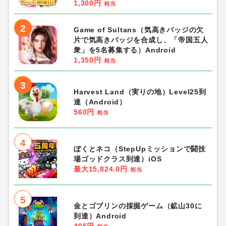
1,300円
相当
2
Game of Sultans（気高きバッジの欠
片で気高きバッジを合成し、「帝国五人
衆」を5名募集する）Android
1,350円
相当
3
Harvest Land（実りの地）Level25到
達（Android）
560円
相当
4
ぼくとネコ（StepUpミッションで闘技
場ゴッドクラス到達）iOS
最大15,824.0円
相当
5
金とゴブリンの採掘ゲーム（鉱山30に
到達）Android
405円