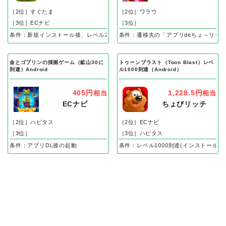
［2位］すぐたま
［2位］ワラウ
［3位］ECナビ
［3位］
条件：新規インストール後、レベル25到達で成果
条件：遷移先の「アプリdeちょ～リッ
金とゴブリンの採掘ゲーム（鉱山30に
トゥーンブラスト（Toon Blast）レベ
到達）Android
ル1000到達（Android）
405円
1,228.5円
相当
相当
ECナビ
ちょびリッチ
［2位］ハピタス
［2位］ECナビ
［3位］
［3位］ハピタス
条件：アプリDL後の起動
条件：レベル1000到達(インストール後