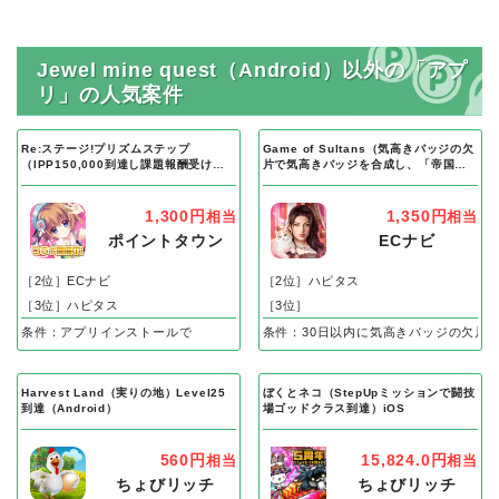
Jewel mine quest（Android）以外の「アプ
リ」の人気案件
Re:ステージ!プリズムステップ
Game of Sultans（気高きバッジの欠
（IPP150,000到達し課題報酬受け取
片で気高きバッジを合成し、「帝国五
り完了）Android
人衆」を5名募集する）Android
1,300円
1,350円
相当
相当
ポイントタウン
ECナビ
［2位］ECナビ
［2位］ハピタス
［3位］ハピタス
［3位］
条件：アプリインストールで
条件：30日以内に気高きバッジの欠片
Harvest Land（実りの地）Level25
ぼくとネコ（StepUpミッションで闘技
到達（Android）
場ゴッドクラス到達）iOS
560円
15,824.0円
相当
相当
ちょびリッチ
ちょびリッチ